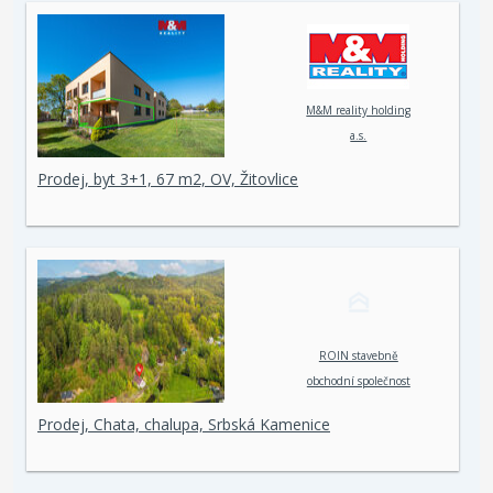
M&M reality holding
a.s.
Prodej, byt 3+1, 67 m2, OV, Žitovlice
ROIN stavebně
obchodní společnost
spol. s r. o.
Prodej, Chata, chalupa, Srbská Kamenice