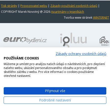
Tisk stránky
|
Provozovatel webu
|
Zásady používání osobních údajů
|
COPYRIGHT Marek Novotný @ 2026
Apartmány v Jeseníkách
Tvorba www stránek
WINTERNET
Zásady ochrany osobních údajů
POUŽÍVÁME COOKIES
Můžeme je umístit pro analýzu našich údajů o návštěvnících, pro zlepšení
našeho webu, ukázání personalizovaného obsahu a pro poskytnutí
skvělého zážitku z webu. Pro více informací o cookies používáme
otevřené nastavení.
Přijmout vše
Podrobné nastavení