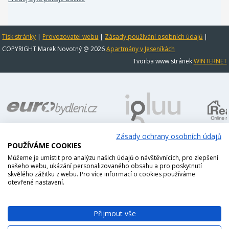
Tisk stránky
|
Provozovatel webu
|
Zásady používání osobních údajů
|
COPYRIGHT Marek Novotný @ 2026
Apartmány v Jeseníkách
Tvorba www stránek
WINTERNET
Zásady ochrany osobních údajů
POUŽÍVÁME COOKIES
Můžeme je umístit pro analýzu našich údajů o návštěvnících, pro zlepšení
našeho webu, ukázání personalizovaného obsahu a pro poskytnutí
skvělého zážitku z webu. Pro více informací o cookies používáme
otevřené nastavení.
Přijmout vše