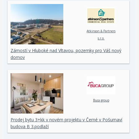
Atkinson & Partners
s.r.o.
Zámostí v Hluboké nad Vltavou, pozemky pro Váš nový
domov
Buca group
Prodej bytu 3+kk v novém projektu v Černé v Pošumaví
budova B 3.podlaží