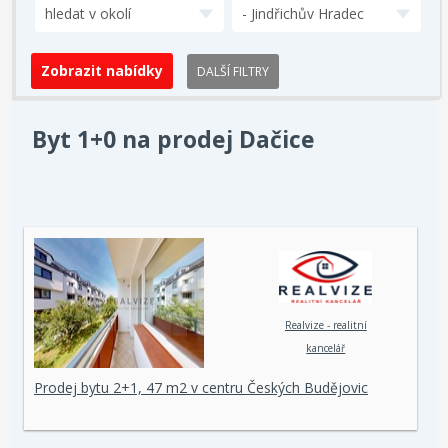
hledat v okolí
- Jindřichův Hradec
DALŠÍ FILTRY
Byt 1+0 na prodej Dačice
Realvize - realitní
kancelář
Prodej bytu 2+1, 47 m2 v centru Českých Budějovic