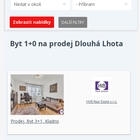
hledat v okolí
- Příbram
DALŠÍ FILTRY
Byt 1+0 na prodej Dlouhá Lhota
HVB Real Estate s.r.o.
Prodej, Byt 3+1, Kladno