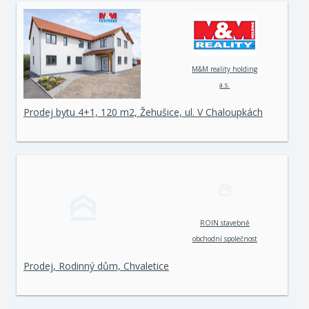
M&M reality holding
a.s.
Prodej bytu 4+1, 120 m2, Žehušice, ul. V Chaloupkách
ROIN stavebně
obchodní společnost
spol. s r. o.
Prodej, Rodinný dům, Chvaletice