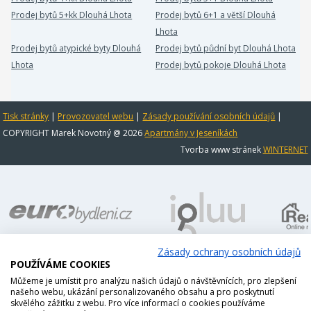
Prodej bytů 5+kk Dlouhá Lhota
Prodej bytů 6+1 a větší Dlouhá
Lhota
Prodej bytů atypické byty Dlouhá
Prodej bytů půdní byt Dlouhá Lhota
Lhota
Prodej bytů pokoje Dlouhá Lhota
Tisk stránky
|
Provozovatel webu
|
Zásady používání osobních údajů
|
COPYRIGHT Marek Novotný @ 2026
Apartmány v Jeseníkách
Tvorba www stránek
WINTERNET
Zásady ochrany osobních údajů
POUŽÍVÁME COOKIES
Můžeme je umístit pro analýzu našich údajů o návštěvnících, pro zlepšení
našeho webu, ukázání personalizovaného obsahu a pro poskytnutí
skvělého zážitku z webu. Pro více informací o cookies používáme