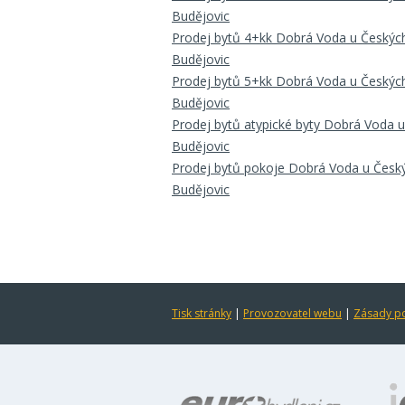
Budějovic
Prodej bytů 4+kk Dobrá Voda u Českýc
Budějovic
Prodej bytů 5+kk Dobrá Voda u Českýc
Budějovic
Prodej bytů atypické byty Dobrá Voda 
Budějovic
Prodej bytů pokoje Dobrá Voda u Česk
Budějovic
Tisk stránky
|
Provozovatel webu
|
Zásady po