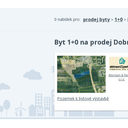
prodej byty
1+0
0 nabídek pro:
>
>
Byt 1+0 na prodej Dob
Atkinson & Pa
s.r.o.
Pozemek k bytové výstavbě