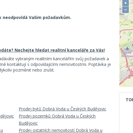
+
−
k neodpovídá Vašim požadavkům.
ledáte? Nechejte hledat realitní kanceláře za Vás!
adáváte vybraným realitním kancelářím svůj požadavek a
ě kontaktují s odpovídajícími nemovitostmi. Poptávka je
koliv pozměnit nebo zrušit.
TO
Prodej bytů Dobrá Voda u Českých Budějovic
dějovic
Prodej pozemků Dobrá Voda u Českých
Budějovic
 u
Prodej ostatních nemovitostí Dobrá Voda u