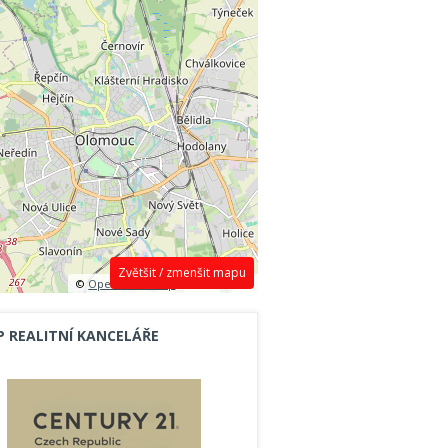
Zvětšit / zmenšit mapu
©
OpenStreetMap
contributors.
P REALITNÍ KANCELÁŘE