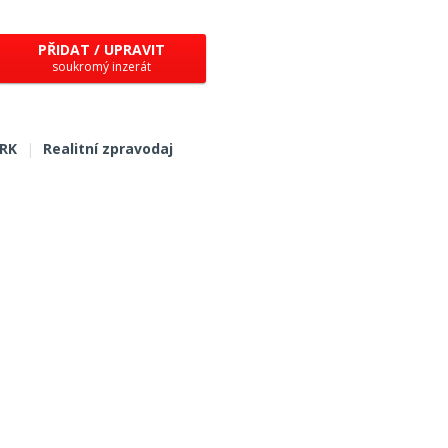
PŘIDAT / UPRAVIT
soukromý inzerát
 RK
|
Realitní zpravodaj