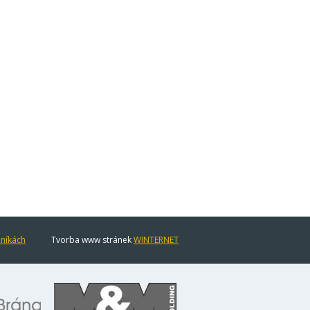
eníkách
Tvorba www stránek
WINTERNET