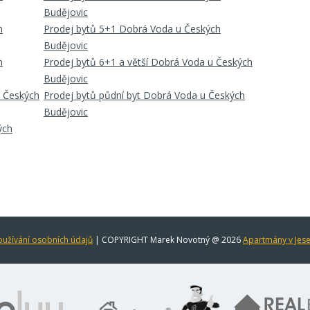
Budějovic
h
Prodej bytů 5+1 Dobrá Voda u Českých
Budějovic
h
Prodej bytů 6+1 a větší Dobrá Voda u Českých
Budějovic
u Českých
Prodej bytů půdní byt Dobrá Voda u Českých
Budějovic
ých
užívání osobních údajů
| COPYRIGHT Marek Novotný @ 2026
Apartmány v Jes