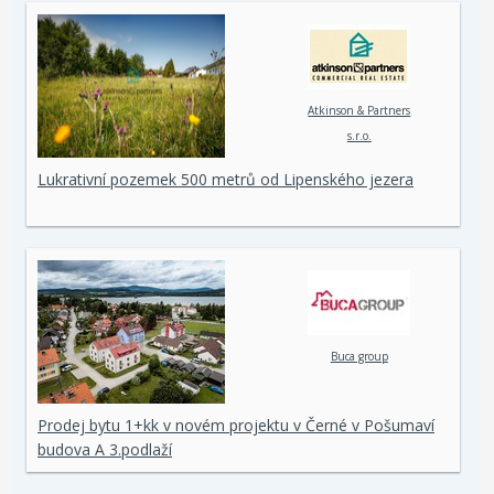
Atkinson & Partners
s.r.o.
Lukrativní pozemek 500 metrů od Lipenského jezera
Buca group
Prodej bytu 1+kk v novém projektu v Černé v Pošumaví
budova A 3.podlaží