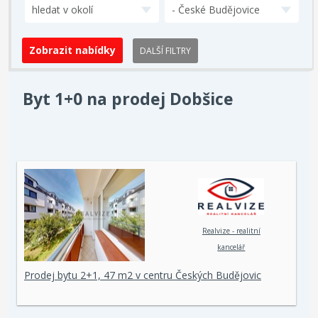
hledat v okolí
- České Budějovice
DALŠÍ FILTRY
Byt 1+0 na prodej Dobšice
Realvize - realitní
kancelář
Prodej bytu 2+1, 47 m2 v centru Českých Budějovic