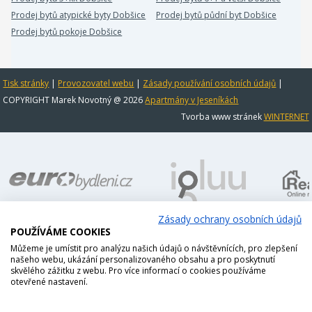
Prodej bytů atypické byty Dobšice
Prodej bytů půdní byt Dobšice
Prodej bytů pokoje Dobšice
Tisk stránky
|
Provozovatel webu
|
Zásady používání osobních údajů
|
COPYRIGHT Marek Novotný @ 2026
Apartmány v Jeseníkách
Tvorba www stránek
WINTERNET
Zásady ochrany osobních údajů
POUŽÍVÁME COOKIES
Můžeme je umístit pro analýzu našich údajů o návštěvnících, pro zlepšení
našeho webu, ukázání personalizovaného obsahu a pro poskytnutí
skvělého zážitku z webu. Pro více informací o cookies používáme
otevřené nastavení.