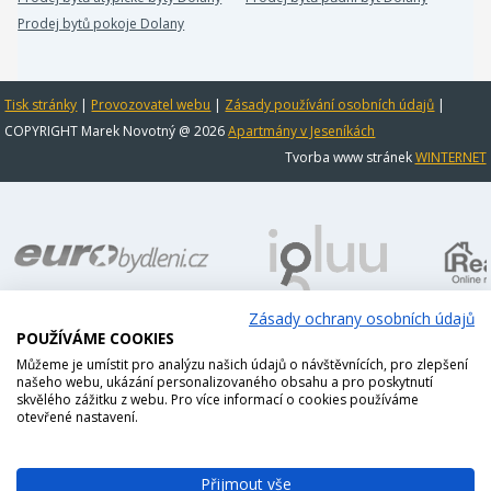
Prodej bytů pokoje Dolany
Tisk stránky
|
Provozovatel webu
|
Zásady používání osobních údajů
|
COPYRIGHT Marek Novotný @ 2026
Apartmány v Jeseníkách
Tvorba www stránek
WINTERNET
Zásady ochrany osobních údajů
POUŽÍVÁME COOKIES
Můžeme je umístit pro analýzu našich údajů o návštěvnících, pro zlepšení
našeho webu, ukázání personalizovaného obsahu a pro poskytnutí
skvělého zážitku z webu. Pro více informací o cookies používáme
otevřené nastavení.
Přijmout vše