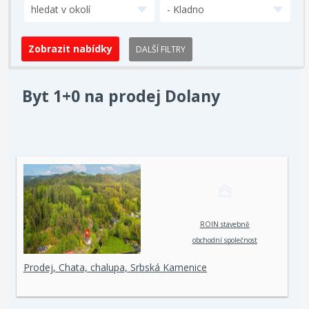
hledat v okolí
- Kladno
DALŠÍ FILTRY
Byt 1+0 na prodej Dolany
ROIN stavebně
obchodní společnost
spol. s r. o.
Prodej, Chata, chalupa, Srbská Kamenice