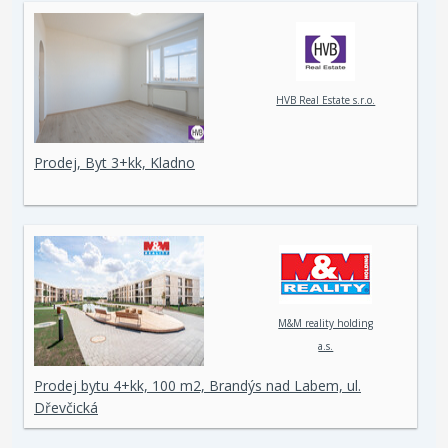
HVB Real Estate s.r.o.
Prodej, Byt 3+kk, Kladno
M&M reality holding
a.s.
Prodej bytu 4+kk, 100 m2, Brandýs nad Labem, ul.
Dřevčická