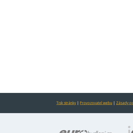
Tisk stránky
|
Provozovatel webu
|
Zásady po