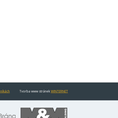
eníkách
Tvorba www stránek
WINTERNET