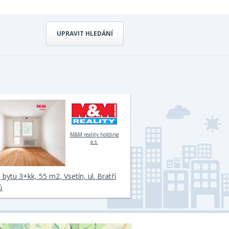
UPRAVIT HLEDÁNÍ
M&M reality holding
a.s.
 bytu 3+kk, 55 m2, Vsetín, ul. Bratří
ů