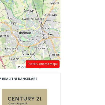
Zvětšit / zmenšit mapu
©
OpenStreetMap
contributors.
P REALITNÍ KANCELÁŘE