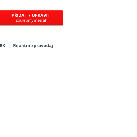
PŘIDAT / UPRAVIT
soukromý inzerát
 RK
|
Realitní zpravodaj