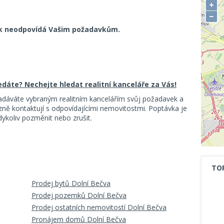
+
−
k neodpovídá Vašim požadavkům.
ledáte? Nechejte hledat realitní kanceláře za Vás!
adáváte vybraným realitním kancelářím svůj požadavek a
ě kontaktují s odpovídajícími nemovitostmi. Poptávka je
koliv pozměnit nebo zrušit.
TO
Prodej bytů Dolní Bečva
Prodej pozemků Dolní Bečva
Prodej ostatních nemovitostí Dolní Bečva
Pronájem domů Dolní Bečva