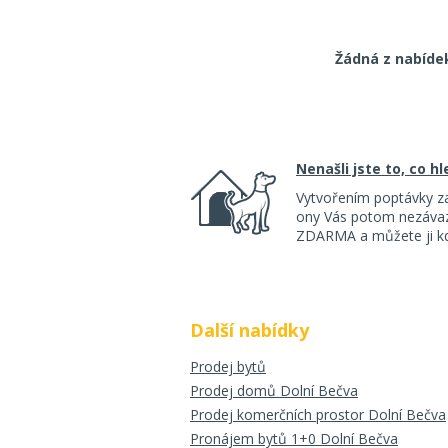
Žádná z nabíde
Nenašli jste to, co h
Vytvořením poptávky z
ony Vás potom nezávazn
ZDARMA a můžete ji kdy
Další nabídky
Prodej bytů
Prodej domů Dolní Bečva
Prodej komerčních prostor Dolní Bečva
Pronájem bytů 1+0 Dolní Bečva