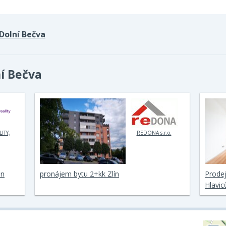
Dolní Bečva
ní Bečva
LITY,
REDONA s.r.o.
en
pronájem bytu 2+kk Zlín
Prodej
Hlavic