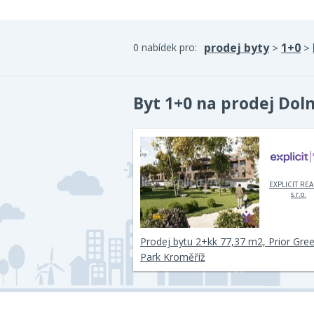
prodej byty
1+0
0 nabídek pro:
>
>
Byt 1+0 na prodej Dol
EXPLICIT REA
s.r.o.
Prodej bytu 2+kk 77,37 m2, Prior Gre
Park Kroměříž