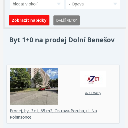
hledat v okolí
- Opava
DALŠÍ FILTRY
Byt 1+0 na prodej Dolní Benešov
AZET reality
Prodej, byt 3+1, 65 m2, Ostrava-Poruba, ul. Na
Robinsonce