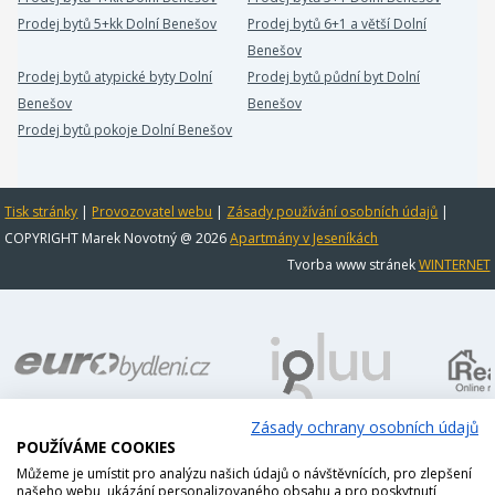
Prodej bytů 5+kk Dolní Benešov
Prodej bytů 6+1 a větší Dolní
Benešov
Prodej bytů atypické byty Dolní
Prodej bytů půdní byt Dolní
Benešov
Benešov
Prodej bytů pokoje Dolní Benešov
Tisk stránky
|
Provozovatel webu
|
Zásady používání osobních údajů
|
COPYRIGHT Marek Novotný @ 2026
Apartmány v Jeseníkách
Tvorba www stránek
WINTERNET
Zásady ochrany osobních údajů
POUŽÍVÁME COOKIES
Můžeme je umístit pro analýzu našich údajů o návštěvnících, pro zlepšení
našeho webu, ukázání personalizovaného obsahu a pro poskytnutí