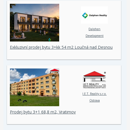
Dalphen
Development
Exkluzivní prodej bytu 3+kk 54 m2 Loučná nad Desnou
I.E.T. Reality s.r.o.
Ostrava
Prodej bytu 3+1 68,8 m2, Vratimov