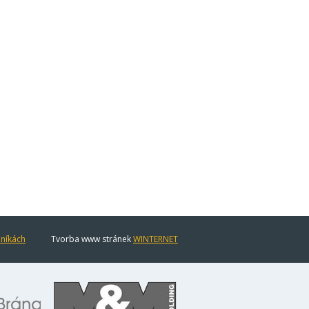
eníkách
Tvorba www stránek
WINTERNET