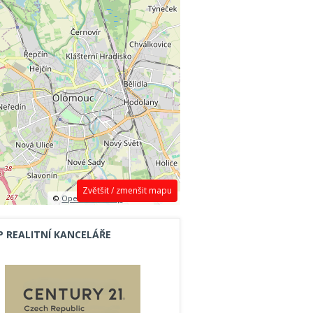
Zvětšit / zmenšit mapu
©
OpenStreetMap
contributors.
P REALITNÍ KANCELÁŘE