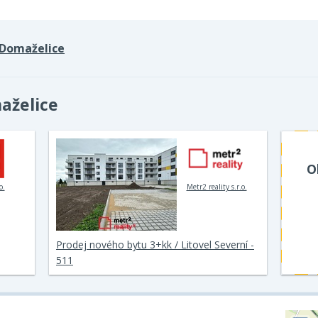
Domaželice
aželice
O
o.
Metr2 reality s.r.o.
Prodej nového bytu 3+kk / Litovel Severní -
511