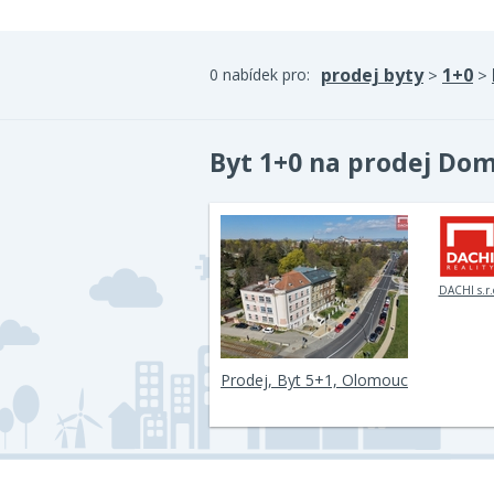
prodej byty
1+0
0 nabídek pro:
>
>
Byt 1+0 na prodej Dom
DACHI s.r.
Prodej, Byt 5+1, Olomouc