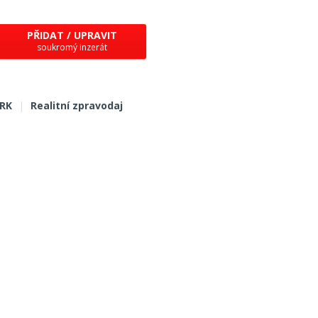
PŘIDAT / UPRAVIT
soukromý inzerát
 RK
|
Realitní zpravodaj