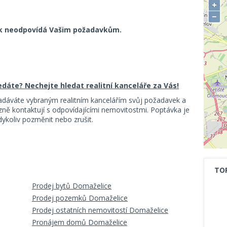
+
−
k neodpovídá Vašim požadavkům.
ledáte? Nechejte hledat realitní kanceláře za Vás!
adáváte vybraným realitním kancelářím svůj požadavek a
ě kontaktují s odpovídajícími nemovitostmi. Poptávka je
koliv pozměnit nebo zrušit.
TO
Prodej bytů Domaželice
Prodej pozemků Domaželice
Prodej ostatních nemovitostí Domaželice
Pronájem domů Domaželice