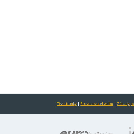
Tisk stránky
|
Provozovatel webu
|
Zásady po