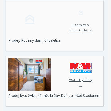
ROIN stavebně
obchodní společnost
spol. s r. o.
Prodej, Rodinný dům, Chvaletice
M&M reality holding
a.s.
Prodej bytu 2+kk, 41 m2, Králův Dvůr, ul. Nad Stadionem