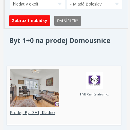
hledat v okolí
- Mladá Boleslav
DALŠÍ FILTRY
Byt 1+0 na prodej Domousnice
HVB Real Estate s.r.o.
Prodej, Byt 3+1, Kladno