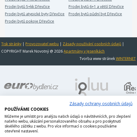
Prodej bytů 5+kk Dřevčice
Prodej bytů 6+1 a větší Dřevčice
Prodej bytů atypické byty Dřevčice
Prodej bytů půdní byt Dřevčice
Prodej bytů pokoje Dřevčice
Tisk stránky
|
Provozovatel webu
|
Zásady používání osobních údajů
|
COPYRIGHT Marek Novotný @ 2026
Apartmány v Jeseníkách
Tvorba www stránek
WINTERNET
Zásady ochrany osobních údajů
POUŽÍVÁME COOKIES
Můžeme je umístit pro analýzu našich údajů o návštěvnících, pro zlepšení
našeho webu, ukázání personalizovaného obsahu a pro poskytnutí
skvělého zážitku z webu. Pro více informací o cookies používáme
otevřené nastavení.