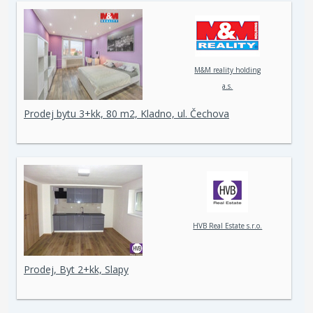
M&M reality holding
a.s.
Prodej bytu 3+kk, 80 m2, Kladno, ul. Čechova
HVB Real Estate s.r.o.
Prodej, Byt 2+kk, Slapy