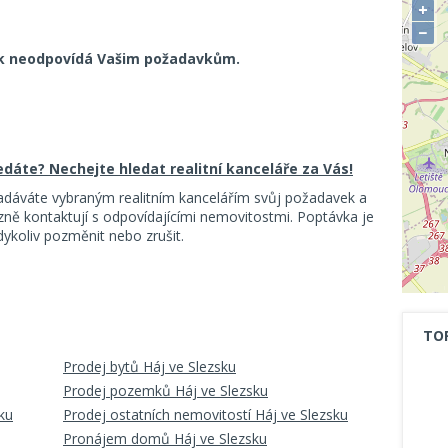
+
−
k neodpovídá Vašim požadavkům.
ledáte? Nechejte hledat realitní kanceláře za Vás!
adáváte vybraným realitním kancelářím svůj požadavek a
ě kontaktují s odpovídajícími nemovitostmi. Poptávka je
koliv pozměnit nebo zrušit.
TO
Prodej bytů Háj ve Slezsku
Prodej pozemků Háj ve Slezsku
ku
Prodej ostatních nemovitostí Háj ve Slezsku
Pronájem domů Háj ve Slezsku