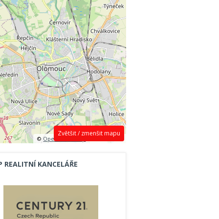
Zvětšit / zmenšit mapu
©
OpenStreetMap
contributors.
P REALITNÍ KANCELÁŘE