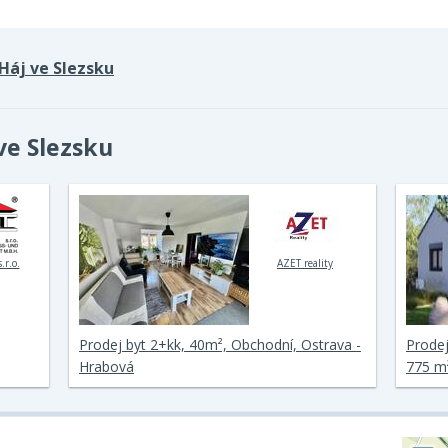
Háj ve Slezsku
ve Slezsku
.r.o.
AZET reality
Prodej byt 2+kk, 40m², Obchodní, Ostrava -
Prode
Hrabová
775 m²