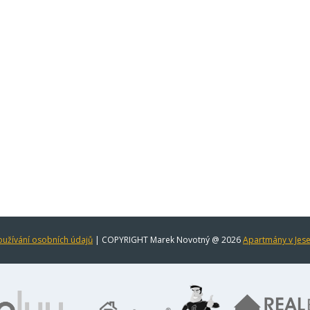
užívání osobních údajů
| COPYRIGHT Marek Novotný @ 2026
Apartmány v Jes