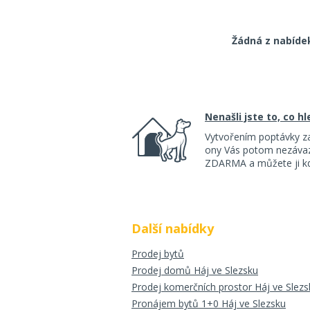
Žádná z nabíde
Nenašli jste to, co h
Vytvořením poptávky z
ony Vás potom nezávazn
ZDARMA a můžete ji kdy
Další nabídky
Prodej bytů
Prodej domů Háj ve Slezsku
Prodej komerčních prostor Háj ve Slezs
Pronájem bytů 1+0 Háj ve Slezsku