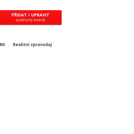
PŘIDAT / UPRAVIT
soukromý inzerát
 RK
|
Realitní zpravodaj