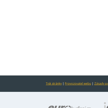
Tisk stránky
|
Provozovatel webu
|
Zásady po