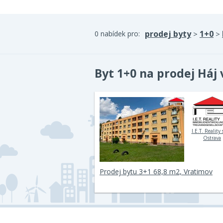
prodej byty
1+0
0 nabídek pro:
>
>
Byt 1+0 na prodej Háj 
I.E.T. Reality s
Ostrava
Prodej bytu 3+1 68,8 m2, Vratimov