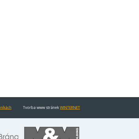
eníkách
Tvorba www stránek
WINTERNET