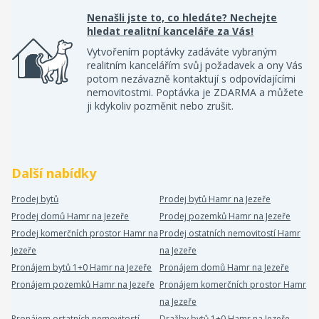
Nenašli jste to, co hledáte? Nechejte
hledat realitní kanceláře za Vás!
Vytvořením poptávky zadáváte vybraným
realitním kancelářím svůj požadavek a ony Vás
potom nezávazně kontaktují s odpovídajícími
nemovitostmi. Poptávka je ZDARMA a můžete
ji kdykoliv pozměnit nebo zrušit.
Další nabídky
Prodej bytů
Prodej bytů Hamr na Jezeře
Prodej domů Hamr na Jezeře
Prodej pozemků Hamr na Jezeře
Prodej komerčních prostor Hamr na
Prodej ostatních nemovitostí Hamr
Jezeře
na Jezeře
Pronájem bytů 1+0 Hamr na Jezeře
Pronájem domů Hamr na Jezeře
Pronájem pozemků Hamr na Jezeře
Pronájem komerčních prostor Hamr
na Jezeře
Pronájem ostatních nemovitostí
Dražby bytů 1+0 Hamr na Jezeře