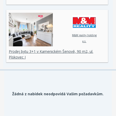
M&M reality holding
a.s.
Prodej bytu 3+1 v Kamenickém Šenově, 90 m2, ul.
Pískovec I
Žádná z nabídek neodpovídá Vašim požadavkům.