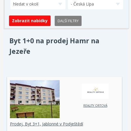
hledat v okolí
- Česká Lípa
DALŠÍ FILTRY
Byt 1+0 na prodej Hamr na
Jezeře
REALITY ORTOVÁ
Prodej, Byt 3+1, Jablonné v Podještědí