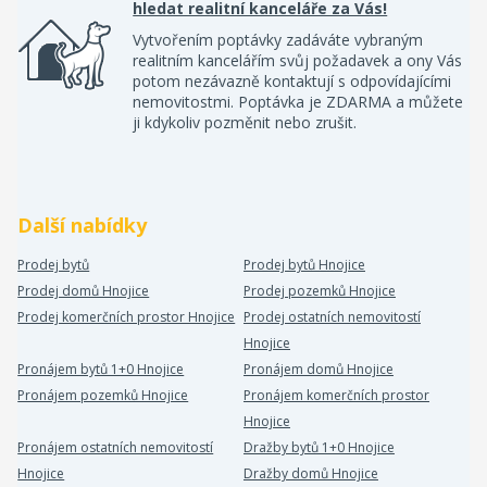
hledat realitní kanceláře za Vás!
Vytvořením poptávky zadáváte vybraným
realitním kancelářím svůj požadavek a ony Vás
potom nezávazně kontaktují s odpovídajícími
nemovitostmi. Poptávka je ZDARMA a můžete
ji kdykoliv pozměnit nebo zrušit.
Další nabídky
Prodej bytů
Prodej bytů Hnojice
Prodej domů Hnojice
Prodej pozemků Hnojice
Prodej komerčních prostor Hnojice
Prodej ostatních nemovitostí
Hnojice
Pronájem bytů 1+0 Hnojice
Pronájem domů Hnojice
Pronájem pozemků Hnojice
Pronájem komerčních prostor
Hnojice
Pronájem ostatních nemovitostí
Dražby bytů 1+0 Hnojice
Hnojice
Dražby domů Hnojice