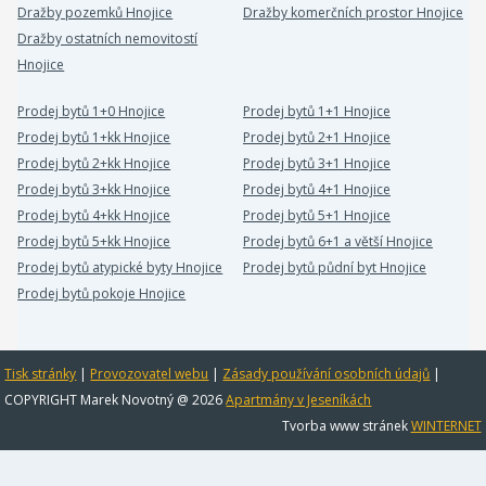
Dražby pozemků Hnojice
Dražby komerčních prostor Hnojice
Dražby ostatních nemovitostí
Hnojice
Prodej bytů 1+0 Hnojice
Prodej bytů 1+1 Hnojice
Prodej bytů 1+kk Hnojice
Prodej bytů 2+1 Hnojice
Prodej bytů 2+kk Hnojice
Prodej bytů 3+1 Hnojice
Prodej bytů 3+kk Hnojice
Prodej bytů 4+1 Hnojice
Prodej bytů 4+kk Hnojice
Prodej bytů 5+1 Hnojice
Prodej bytů 5+kk Hnojice
Prodej bytů 6+1 a větší Hnojice
Prodej bytů atypické byty Hnojice
Prodej bytů půdní byt Hnojice
Prodej bytů pokoje Hnojice
Tisk stránky
|
Provozovatel webu
|
Zásady používání osobních údajů
|
COPYRIGHT Marek Novotný @ 2026
Apartmány v Jeseníkách
Tvorba www stránek
WINTERNET