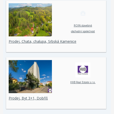
ROIN stavebně
obchodní společnost
spol. s r. o.
Prodej, Chata, chalupa, Srbská Kamenice
HVB Real Estate s.r.o.
Prodej, Byt 3+1, Dobříš