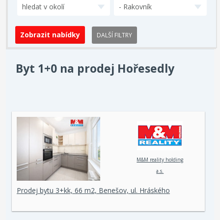
hledat v okolí
- Rakovník
DALŠÍ FILTRY
Byt 1+0 na prodej Hořesedly
M&M reality holding
a.s.
Prodej bytu 3+kk, 66 m2, Benešov, ul. Hráského