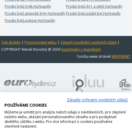
Prodej bytů 5+kk Hořesedly
Prodej bytů 6+1 a větší Hořesedly
Prodej bytů atypické byty Hořesedly
Prodej bytů půdní byt Hořesedly
Prodej bytů pokoje Hořesedly
Tisk stránky
|
Provozovatel webu
|
Zásady používání osobních údajů
|
COPYRIGHT Marek Novotný @ 2026
Apartmány v Jeseníkách
Tvorba www stránek
WINTERNET
Zásady ochrany osobních údajů
POUŽÍVÁME COOKIES
Můžeme je umístit pro analýzu našich údajů o návštěvnících, pro zlepšení
našeho webu, ukázání personalizovaného obsahu a pro poskytnutí
skvělého zážitku z webu. Pro více informací o cookies používáme
otevřené nastavení.