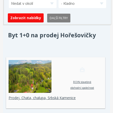
hledat v okolí
- Kladno
DALŠÍ FILTRY
Byt 1+0 na prodej Hořešovičky
ROIN stavebně
obchodní společnost
spol. s r. o.
Prodej, Chata, chalupa, Srbská Kamenice