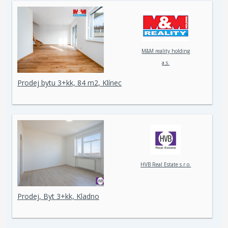
M&M reality holding
a.s.
Prodej bytu 3+kk, 84 m2, Klínec
HVB Real Estate s.r.o.
Prodej, Byt 3+kk, Kladno