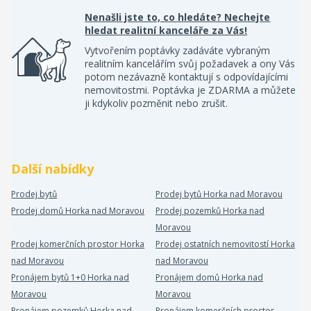
Nenašli jste to, co hledáte? Nechejte
hledat realitní kanceláře za Vás!
Vytvořením poptávky zadáváte vybraným
realitním kancelářím svůj požadavek a ony Vás
potom nezávazně kontaktují s odpovídajícími
nemovitostmi. Poptávka je ZDARMA a můžete
ji kdykoliv pozměnit nebo zrušit.
Další nabídky
Prodej bytů
Prodej bytů Horka nad Moravou
Prodej domů Horka nad Moravou
Prodej pozemků Horka nad
Moravou
Prodej komerčních prostor Horka
Prodej ostatních nemovitostí Horka
nad Moravou
nad Moravou
Pronájem bytů 1+0 Horka nad
Pronájem domů Horka nad
Moravou
Moravou
Pronájem pozemků Horka nad
Pronájem komerčních prostor