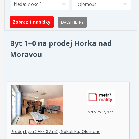
hledat v okolí
- Olomouc
DALŠÍ FILTRY
Byt 1+0 na prodej Horka nad
Moravou
Metr2 reality s.r.o.
Prodej bytu 2+kk 87 m2, Sokolská, Olomouc