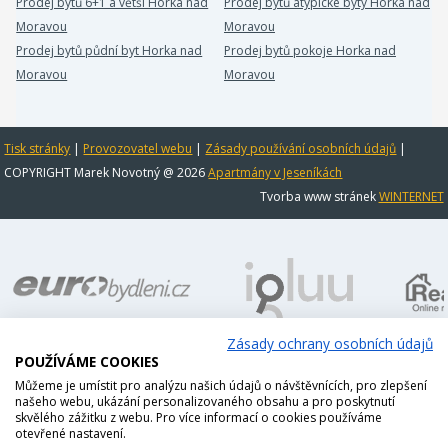
Prodej bytů 6+1 a větší Horka nad
Prodej bytů atypické byty Horka nad
Moravou
Moravou
Prodej bytů půdní byt Horka nad
Prodej bytů pokoje Horka nad
Moravou
Moravou
Tisk stránky
|
Provozovatel webu
|
Zásady používání osobních údajů
|
COPYRIGHT Marek Novotný @ 2026
Apartmány v Jeseníkách
Tvorba www stránek
WINTERNET
Zásady ochrany osobních údajů
POUŽÍVÁME COOKIES
Můžeme je umístit pro analýzu našich údajů o návštěvnících, pro zlepšení
našeho webu, ukázání personalizovaného obsahu a pro poskytnutí
skvělého zážitku z webu. Pro více informací o cookies používáme
otevřené nastavení.