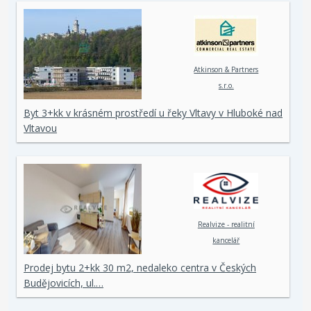
Atkinson & Partners
s.r.o.
Byt 3+kk v krásném prostředí u řeky Vltavy v Hluboké nad
Vltavou
Realvize - realitní
kancelář
Prodej bytu 2+kk 30 m2, nedaleko centra v Českých
Budějovicích, ul.…