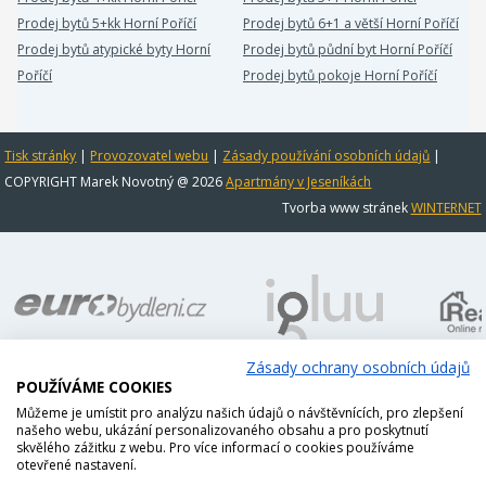
Prodej bytů 5+kk Horní Poříčí
Prodej bytů 6+1 a větší Horní Poříčí
Prodej bytů atypické byty Horní
Prodej bytů půdní byt Horní Poříčí
Poříčí
Prodej bytů pokoje Horní Poříčí
Tisk stránky
|
Provozovatel webu
|
Zásady používání osobních údajů
|
COPYRIGHT Marek Novotný @ 2026
Apartmány v Jeseníkách
Tvorba www stránek
WINTERNET
Zásady ochrany osobních údajů
POUŽÍVÁME COOKIES
Můžeme je umístit pro analýzu našich údajů o návštěvnících, pro zlepšení
našeho webu, ukázání personalizovaného obsahu a pro poskytnutí
skvělého zážitku z webu. Pro více informací o cookies používáme
otevřené nastavení.