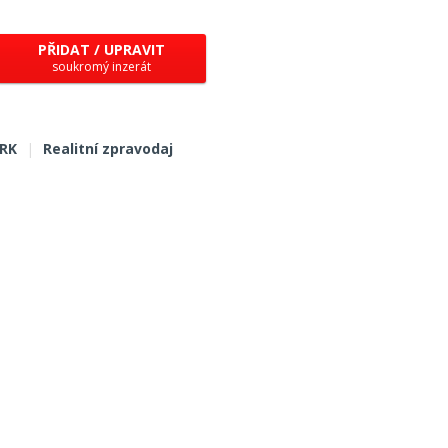
PŘIDAT / UPRAVIT
soukromý inzerát
 RK
|
Realitní zpravodaj