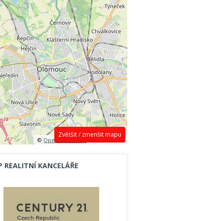
Zvětšit / zmenšit mapu
©
OpenStreetMap
contributors.
P REALITNÍ KANCELÁŘE