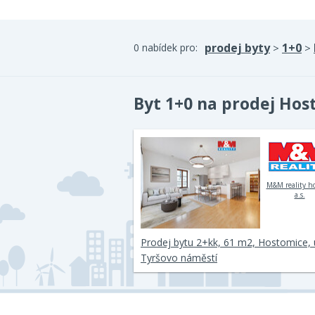
prodej byty
1+0
0 nabídek pro:
>
>
Byt 1+0 na prodej Hos
M&M reality h
a.s.
Prodej bytu 2+kk, 61 m2, Hostomice, u
Tyršovo náměstí