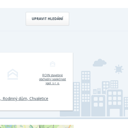
UPRAVIT HLEDÁNÍ
ROIN stavebně
obchodní společnost
spol. s r. o.
, Rodinný dům, Chvaletice