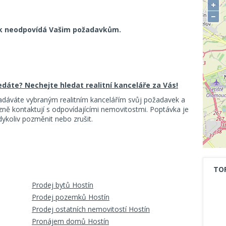
+
−
k neodpovídá Vašim požadavkům.
ledáte? Nechejte hledat realitní kanceláře za Vás!
adáváte vybraným realitním kancelářím svůj požadavek a
ě kontaktují s odpovídajícími nemovitostmi. Poptávka je
koliv pozměnit nebo zrušit.
TO
Prodej bytů Hostín
Prodej pozemků Hostín
Prodej ostatních nemovitostí Hostín
Pronájem domů Hostín