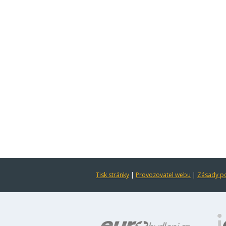
Tisk stránky
|
Provozovatel webu
|
Zásady po