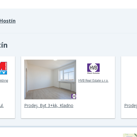
Hostín
tín
olding
HVB Real Estate s.r.o.
l.
Prodej, Byt 3+kk, Kladno
Prodej