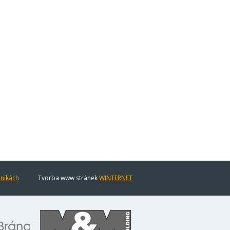
eníkách
Tvorba www stránek
WINTERNET