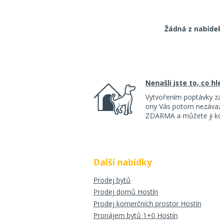
Žádná z nabíde
Nenašli jste to, co h
Vytvořením poptávky z
ony Vás potom nezávazn
ZDARMA a můžete ji kdy
Další nabídky
Prodej bytů
Prodej domů Hostín
Prodej komerčních prostor Hostín
Pronájem bytů 1+0 Hostín