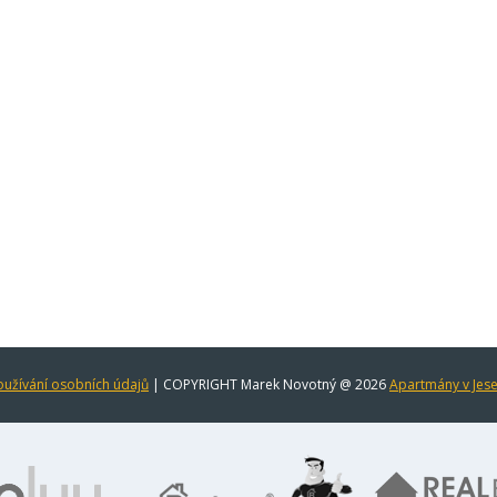
užívání osobních údajů
| COPYRIGHT Marek Novotný @ 2026
Apartmány v Jes