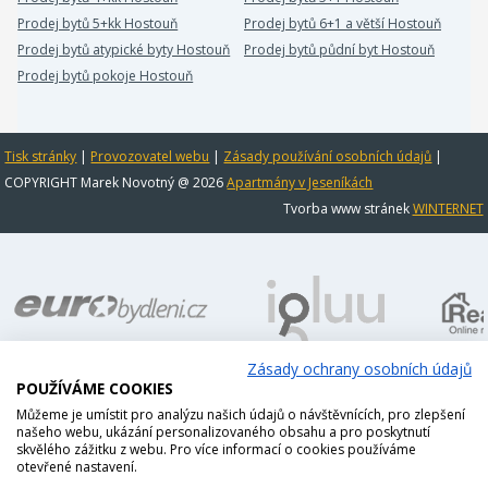
Prodej bytů 5+kk Hostouň
Prodej bytů 6+1 a větší Hostouň
Prodej bytů atypické byty Hostouň
Prodej bytů půdní byt Hostouň
Prodej bytů pokoje Hostouň
Tisk stránky
|
Provozovatel webu
|
Zásady používání osobních údajů
|
COPYRIGHT Marek Novotný @ 2026
Apartmány v Jeseníkách
Tvorba www stránek
WINTERNET
Zásady ochrany osobních údajů
POUŽÍVÁME COOKIES
Můžeme je umístit pro analýzu našich údajů o návštěvnících, pro zlepšení
našeho webu, ukázání personalizovaného obsahu a pro poskytnutí
skvělého zážitku z webu. Pro více informací o cookies používáme
otevřené nastavení.