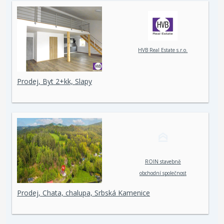
HVB Real Estate s.r.o.
Prodej, Byt 2+kk, Slapy
ROIN stavebně
obchodní společnost
spol. s r. o.
Prodej, Chata, chalupa, Srbská Kamenice