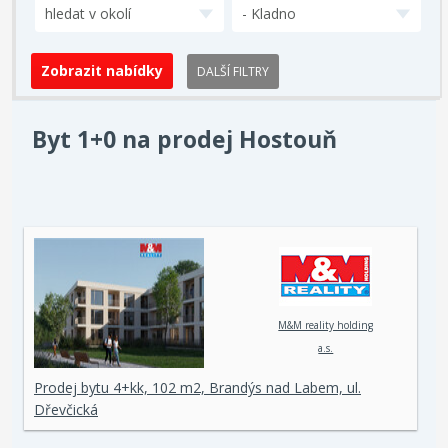
hledat v okolí
- Kladno
DALŠÍ FILTRY
Byt 1+0 na prodej Hostouň
M&M reality holding
a.s.
Prodej bytu 4+kk, 102 m2, Brandýs nad Labem, ul.
Dřevčická