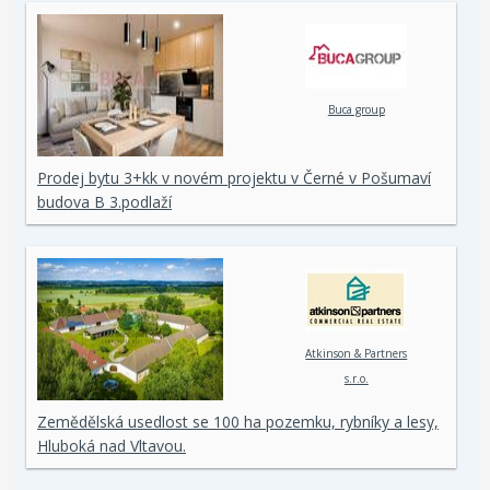
Buca group
Prodej bytu 3+kk v novém projektu v Černé v Pošumaví
budova B 3.podlaží
Atkinson & Partners
s.r.o.
Zemědělská usedlost se 100 ha pozemku, rybníky a lesy,
Hluboká nad Vltavou.