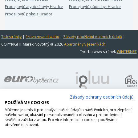
Prodej bytů atypické byty Hradce
Prodej bytů půdní byt Hradce
Prodej bytů pokoje Hradce
Tisk stránky
|
Provozovatel webu
|
Zásady používání osobních údajů
|
COPYRIGHT Marek Novotný @ 2026
Apartmány v Jeseníkách
Tvorba www stránek
WINTERNET
Zásady ochrany osobních údajů
POUŽÍVÁME COOKIES
Můžeme je umístit pro analýzu našich údajů o návštěvnících, pro zlepšení
našeho webu, ukázání personalizovaného obsahu a pro poskytnutí
skvělého zážitku z webu. Pro více informací o cookies používáme
otevřené nastavení.