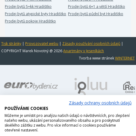
Prodej bytů 5+kk Hradištko
Prodej bytů 6+1 a větší Hradištko
Prodej bytů atypické byty Hradištko
Prodej bytů půdní byt Hradištko
Prodej bytů pokoje Hradištko
Tisk stránky
|
Provozovatel webu
|
Zásady používání osobních údajů
|
COPYRIGHT Marek Novotný @ 2026
Apartmány v Jeseníkách
Tvorba www stránek
WINTERNET
Zásady ochrany osobních údajů
POUŽÍVÁME COOKIES
Můžeme je umístit pro analýzu našich údajů o návštěvnících, pro zlepšení
našeho webu, ukázání personalizovaného obsahu a pro poskytnutí
skvělého zážitku z webu. Pro více informací o cookies používáme
otevřené nastavení.