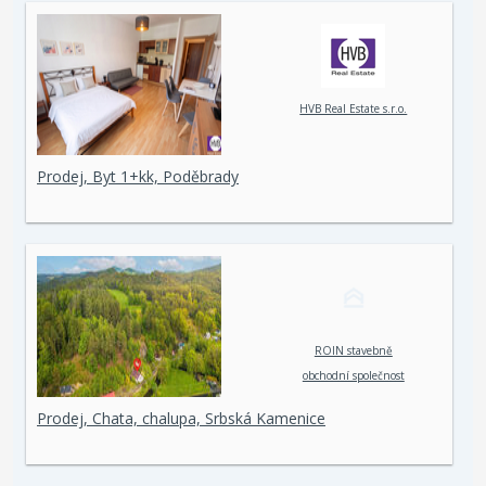
HVB Real Estate s.r.o.
Prodej, Byt 1+kk, Poděbrady
ROIN stavebně
obchodní společnost
spol. s r. o.
Prodej, Chata, chalupa, Srbská Kamenice