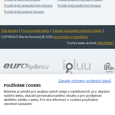
Prodej bytů atypické byty Hrusice
Prodej bytů půdní byt Hrusice
Prodej bytů pokoje Hrusice
Tisk stránky
|
Provozovatel webu
|
Zásady používání osobních údajů
|
COPYRIGHT Marek Novotný @ 2026
Apartmány v Jeseníkách
Tvorba www stránek
WINTERNET
Zásady ochrany osobních údajů
POUŽÍVÁME COOKIES
Můžeme je umístit pro analýzu našich údajů o návštěvnících, pro zlepšení
našeho webu, ukázání personalizovaného obsahu a pro poskytnutí
skvělého zážitku z webu. Pro více informací o cookies používáme
otevřené nastavení.