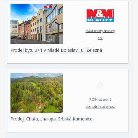
M&M reality holding
a.s.
Prodej bytu 3+1 v Mladé Boleslavi, ul. Železná
ROIN stavebně
obchodní společnost
spol. s r. o.
Prodej, Chata, chalupa, Srbská Kamenice