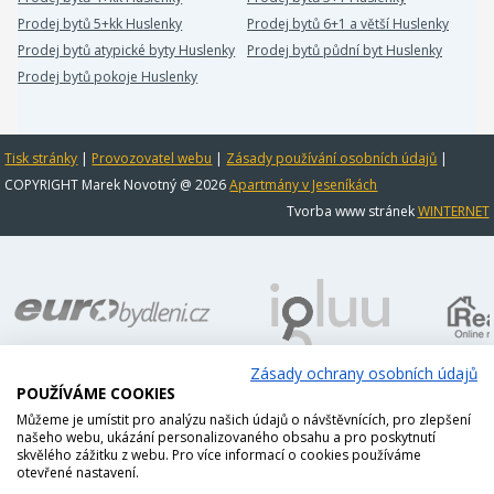
Prodej bytů 5+kk Huslenky
Prodej bytů 6+1 a větší Huslenky
Prodej bytů atypické byty Huslenky
Prodej bytů půdní byt Huslenky
Prodej bytů pokoje Huslenky
Tisk stránky
|
Provozovatel webu
|
Zásady používání osobních údajů
|
COPYRIGHT Marek Novotný @ 2026
Apartmány v Jeseníkách
Tvorba www stránek
WINTERNET
Zásady ochrany osobních údajů
POUŽÍVÁME COOKIES
Můžeme je umístit pro analýzu našich údajů o návštěvnících, pro zlepšení
našeho webu, ukázání personalizovaného obsahu a pro poskytnutí
skvělého zážitku z webu. Pro více informací o cookies používáme
otevřené nastavení.