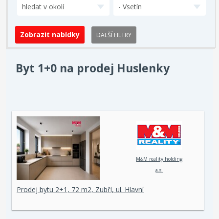
hledat v okolí
- Vsetín
DALŠÍ FILTRY
Byt 1+0 na prodej Huslenky
M&M reality holding
a.s.
Prodej bytu 2+1, 72 m2, Zubří, ul. Hlavní