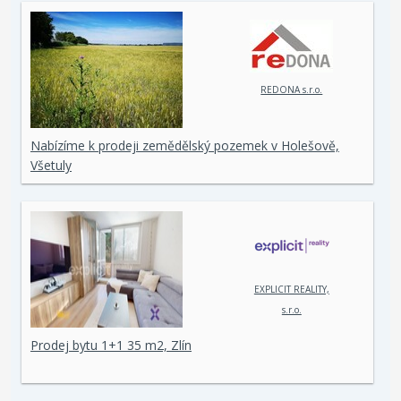
REDONA s.r.o.
Nabízíme k prodeji zemědělský pozemek v Holešově,
Všetuly
EXPLICIT REALITY,
s.r.o.
Prodej bytu 1+1 35 m2, Zlín