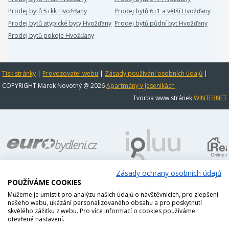
Prodej bytů 5+kk Hvožďany
Prodej bytů 6+1 a větší Hvožďany
Prodej bytů atypické byty Hvožďany
Prodej bytů půdní byt Hvožďany
Prodej bytů pokoje Hvožďany
Tisk stránky
|
Provozovatel webu
|
Zásady používání osobních údajů
|
COPYRIGHT Marek Novotný @ 2026
Apartmány v Jeseníkách
Tvorba www stránek
WINTERNET
Zásady ochrany osobních údajů
POUŽÍVÁME COOKIES
Můžeme je umístit pro analýzu našich údajů o návštěvnících, pro zlepšení
našeho webu, ukázání personalizovaného obsahu a pro poskytnutí
skvělého zážitku z webu. Pro více informací o cookies používáme
otevřené nastavení.