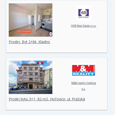
HVB Real Estate s.r.o.
Prodej, Byt 2+kk, Kladno
M&M reality holding
a.s.
Prodej bytu 3+1, 82 m2, Hořovice, ul. Pražská