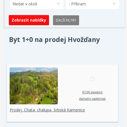
hledat v okolí
- Příbram
DALŠÍ FILTRY
Byt 1+0 na prodej Hvožďany
ROIN stavebně
obchodní společnost
spol. s r. o.
Prodej, Chata, chalupa, Srbská Kamenice