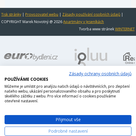
Tisk stránky
|
Provozovatel webu
|
Zásady používání osobních údajů
|
COPYRIGHT Marek Novotný @ 2026
Apartmány v Jeseníkách
Tvorba www stránek
WINTERNET
Zásady ochrany osobních údajů
POUŽÍVÁME COOKIES
Můžeme je umístit pro analýzu našich údajů o návštěvnících, pro zlepšení
našeho webu, ukázání personalizovaného obsahu a pro poskytnutí
skvělého zážitku z webu. Pro více informací o cookies používáme
otevřené nastavení.
Přijmout vše
Podrobné nastavení