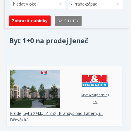
hledat v okolí
- Praha-západ
DALŠÍ FILTRY
Byt 1+0 na prodej Jeneč
M&M reality holding
a.s.
Prodej bytu 2+kk, 51 m2, Brandýs nad Labem, ul.
Dřevčická