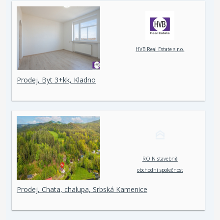
HVB Real Estate s.r.o.
Prodej, Byt 3+kk, Kladno
ROIN stavebně
obchodní společnost
spol. s r. o.
Prodej, Chata, chalupa, Srbská Kamenice