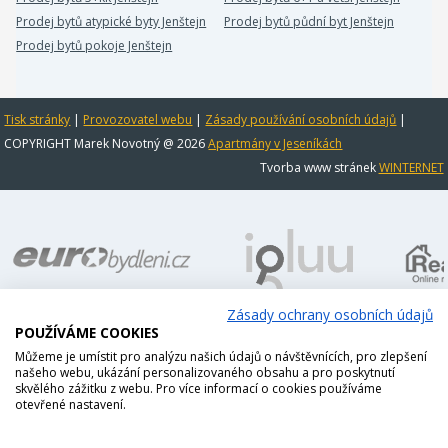
Prodej bytů atypické byty Jenštejn
Prodej bytů půdní byt Jenštejn
Prodej bytů pokoje Jenštejn
Tisk stránky
|
Provozovatel webu
|
Zásady používání osobních údajů
|
COPYRIGHT Marek Novotný @ 2026
Apartmány v Jeseníkách
Tvorba www stránek
WINTERNET
Zásady ochrany osobních údajů
POUŽÍVÁME COOKIES
Můžeme je umístit pro analýzu našich údajů o návštěvnících, pro zlepšení
našeho webu, ukázání personalizovaného obsahu a pro poskytnutí
skvělého zážitku z webu. Pro více informací o cookies používáme
otevřené nastavení.