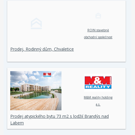
ROIN stavebně
obchodní společnost
spol. s r. o.
Prodej, Rodinný dům, Chvaletice
M&M reality holding
a.s.
Prodej atypického bytu 73 m2 s lodžií Brandýs nad
Labem