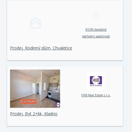
ROIN stavebně
obchodní společnost
spol. s r. o.
Prodej, Rodinný dům, Chvaletice
HVB Real Estate s.r.o.
Prodej, Byt 2+kk, Kladno