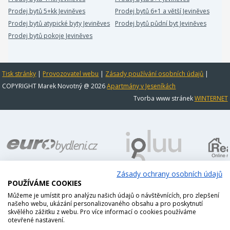
Prodej bytů 5+kk Jeviněves
Prodej bytů 6+1 a větší Jeviněves
Prodej bytů atypické byty Jeviněves
Prodej bytů půdní byt Jeviněves
Prodej bytů pokoje Jeviněves
Tisk stránky
|
Provozovatel webu
|
Zásady používání osobních údajů
|
COPYRIGHT Marek Novotný @ 2026
Apartmány v Jeseníkách
Tvorba www stránek
WINTERNET
Zásady ochrany osobních údajů
POUŽÍVÁME COOKIES
Můžeme je umístit pro analýzu našich údajů o návštěvnících, pro zlepšení
našeho webu, ukázání personalizovaného obsahu a pro poskytnutí
skvělého zážitku z webu. Pro více informací o cookies používáme
otevřené nastavení.