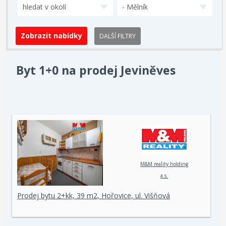
hledat v okolí
- Mělník
DALŠÍ FILTRY
Byt 1+0 na prodej Jeviněves
M&M reality holding
a.s.
Prodej bytu 2+kk, 39 m2, Hořovice, ul. Višňová