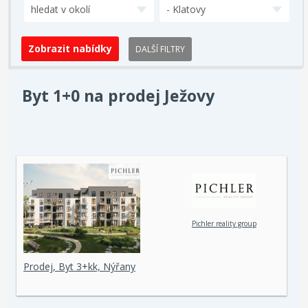
hledat v okolí
- Klatovy
DALŠÍ FILTRY
Byt 1+0 na prodej Ježovy
Pichler reality group
Prodej, Byt 3+kk, Nýřany