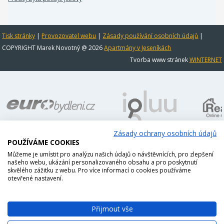
Tisk stránky
|
Provozovatel webu
|
Zásady používání osobních údajů
|
COPYRIGHT Marek Novotný @ 2026
Apartmány v Jeseníkách
Tvorba www stránek
WINTERNET
Zásady ochrany osobních údajů
POUŽÍVÁME COOKIES
Můžeme je umístit pro analýzu našich údajů o návštěvnících, pro zlepšení
našeho webu, ukázání personalizovaného obsahu a pro poskytnutí
skvělého zážitku z webu. Pro více informací o cookies používáme
otevřené nastavení.
Přijmout vše