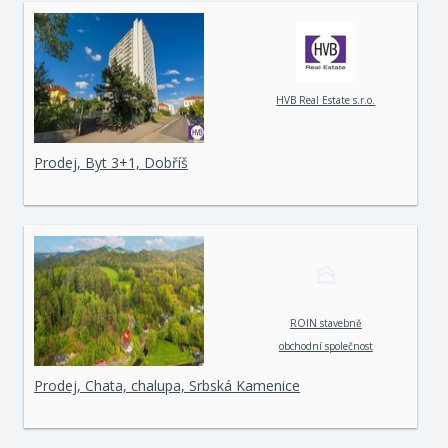
HVB Real Estate s.r.o.
Prodej, Byt 3+1, Dobříš
ROIN stavebně
obchodní společnost
spol. s r. o.
Prodej, Chata, chalupa, Srbská Kamenice