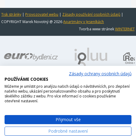
Tisk stránky
|
Provozovatel webu
|
Zásady používání osobních údajů
|
COPYRIGHT Marek Novotný @ 2026
Apartmány v Jeseníkách
Tvorba www stránek
WINTERNET
Zásady ochrany osobních údajů
POUŽÍVÁME COOKIES
Můžeme je umístit pro analýzu našich údajů o návštěvnících, pro zlepšení
našeho webu, ukázání personalizovaného obsahu a pro poskytnutí
skvělého zážitku z webu. Pro více informací o cookies používáme
otevřené nastavení.
Přijmout vše
Podrobné nastavení