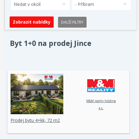
hledat v okolí
- Příbram
DALŠÍ FILTRY
Byt 1+0 na prodej Jince
M&M reality holding
a.s.
Prodej bytu 4+kk, 72 m2