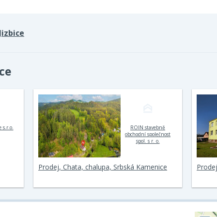
Jizbice
ice
 s.r.o.
ROIN stavebně
obchodní společnost
spol. s r. o.
Prodej, Chata, chalupa, Srbská Kamenice
Prodej