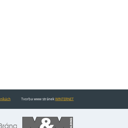
eníkách
Tvorba www stránek
WINTERNET