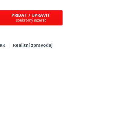
PŘIDAT / UPRAVIT
soukromý inzerát
 RK
|
Realitní zpravodaj