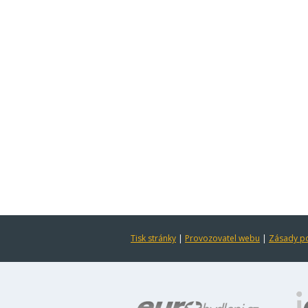
Tisk stránky
|
Provozovatel webu
|
Zásady po