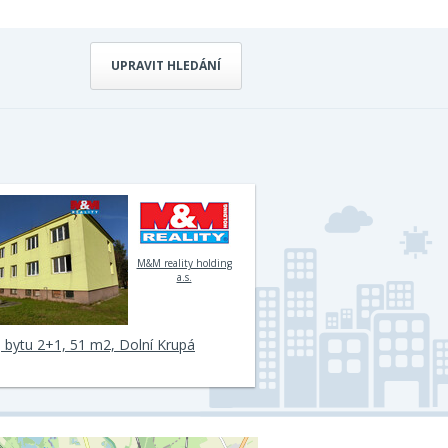
UPRAVIT HLEDÁNÍ
M&M reality holding
a.s.
 bytu 2+1, 51 m2, Dolní Krupá