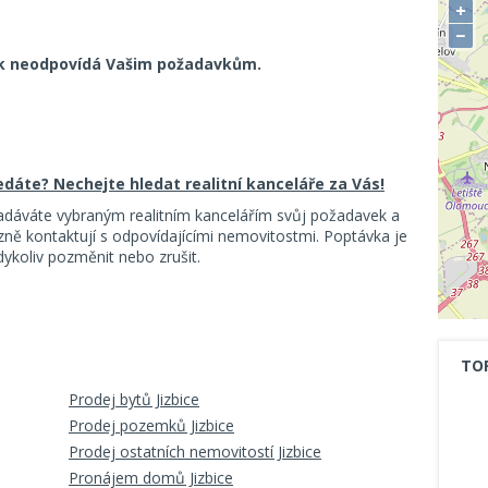
+
−
k neodpovídá Vašim požadavkům.
ledáte? Nechejte hledat realitní kanceláře za Vás!
adáváte vybraným realitním kancelářím svůj požadavek a
ě kontaktují s odpovídajícími nemovitostmi. Poptávka je
koliv pozměnit nebo zrušit.
TO
Prodej bytů Jizbice
Prodej pozemků Jizbice
Prodej ostatních nemovitostí Jizbice
Pronájem domů Jizbice