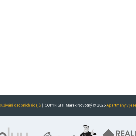
užívání osobních údajů
| COPYRIGHT Marek Novotný @ 2026
Apartmány v Jes