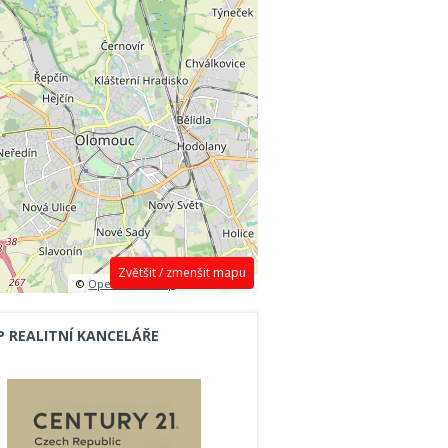
Zvětšit / zmenšit mapu
©
OpenStreetMap
contributors.
P REALITNÍ KANCELÁŘE