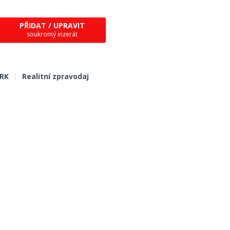
PŘIDAT / UPRAVIT
soukromý inzerát
 RK
|
Realitní zpravodaj