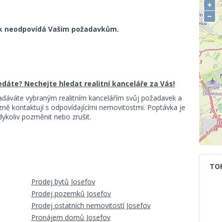
+
−
k neodpovídá Vašim požadavkům.
ledáte? Nechejte hledat realitní kanceláře za Vás!
adáváte vybraným realitním kancelářím svůj požadavek a
ě kontaktují s odpovídajícími nemovitostmi. Poptávka je
koliv pozměnit nebo zrušit.
TO
Prodej bytů Josefov
Prodej pozemků Josefov
Prodej ostatních nemovitostí Josefov
Pronájem domů Josefov