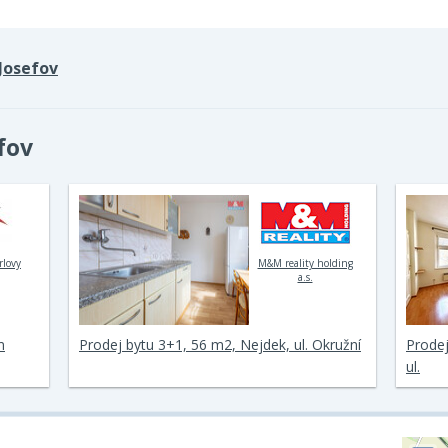
Josefov
fov
rlovy
M&M reality holding
a.s.
m
Prodej bytu 3+1, 56 m2, Nejdek, ul. Okružní
Prodej
ul.