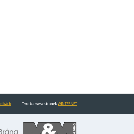
eníkách
Tvorba www stránek
WINTERNET