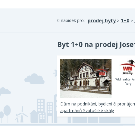
prodej byty
1+0
0 nabídek pro:
>
>
Byt 1+0 na prodej Jose
WM reality Ka
Vary
Dům na podnikání, bydlení či pronáje
apartmánů Svatošské skály