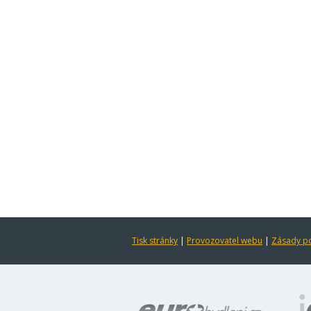
Tisk stránky
|
Provozovatel webu
|
Zásady po