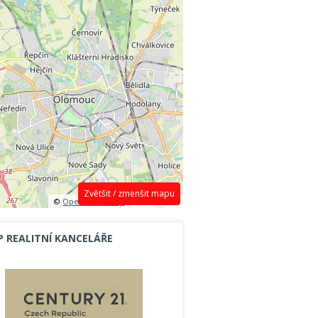
Zvětšit / zmenšit mapu
©
OpenStreetMap
contributors.
P REALITNÍ KANCELÁŘE