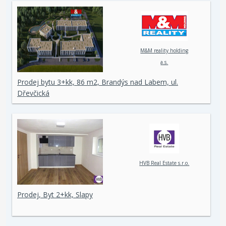
M&M reality holding
a.s.
Prodej bytu 3+kk, 86 m2, Brandýs nad Labem, ul.
Dřevčická
HVB Real Estate s.r.o.
Prodej, Byt 2+kk, Slapy