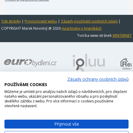
Tisk stránky
|
Provozovatel webu
|
Zásady používání osobních údajů
|
COPYRIGHT Marek Novotný @ 2026
Apartmány v Jeseníkách
Tvorba www stránek
WINTERNET
Zásady ochrany osobních údajů
POUŽÍVÁME COOKIES
Můžeme je umístit pro analýzu našich údajů o návštěvnících, pro zlepšení
našeho webu, ukázání personalizovaného obsahu a pro poskytnutí
skvělého zážitku z webu. Pro více informací o cookies používáme
otevřené nastavení.
Přijmout vše