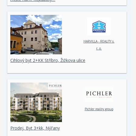
HARVILLA - REALITY s.
r. o.
Cihlový byt 2+KK Stříbro, Žižkova ulice
Pichler reality group
Prodej, Byt 3+kk, Nýřany