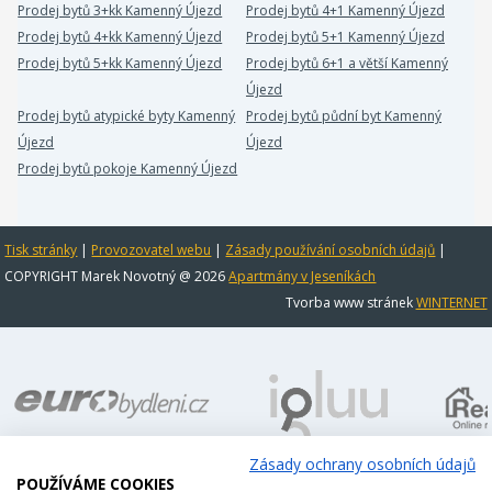
Prodej bytů 3+kk Kamenný Újezd
Prodej bytů 4+1 Kamenný Újezd
Prodej bytů 4+kk Kamenný Újezd
Prodej bytů 5+1 Kamenný Újezd
Prodej bytů 5+kk Kamenný Újezd
Prodej bytů 6+1 a větší Kamenný
Újezd
Prodej bytů atypické byty Kamenný
Prodej bytů půdní byt Kamenný
Újezd
Újezd
Prodej bytů pokoje Kamenný Újezd
Tisk stránky
|
Provozovatel webu
|
Zásady používání osobních údajů
|
COPYRIGHT Marek Novotný @ 2026
Apartmány v Jeseníkách
Tvorba www stránek
WINTERNET
Zásady ochrany osobních údajů
POUŽÍVÁME COOKIES