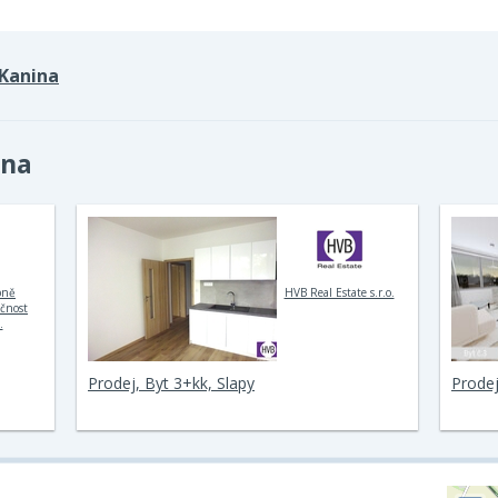
Kanina
ina
bně
HVB Real Estate s.r.o.
ečnost
.
Prodej, Byt 3+kk, Slapy
Prodej