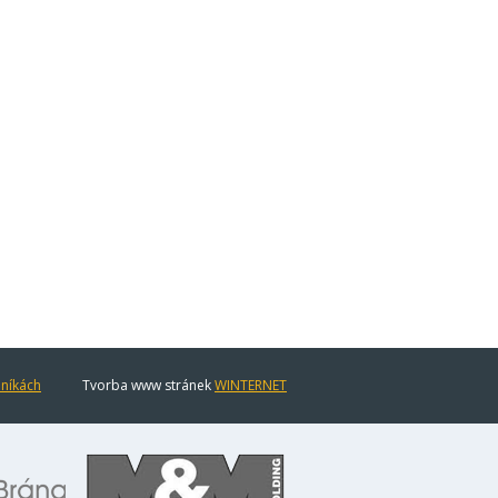
eníkách
Tvorba www stránek
WINTERNET