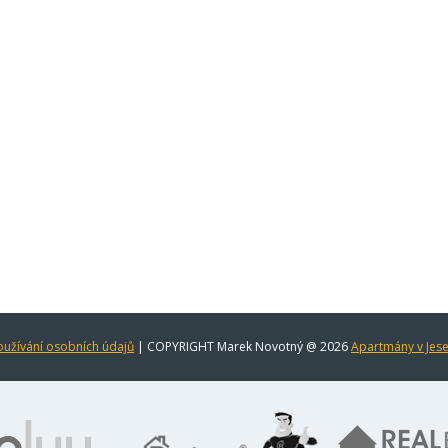
užívání osobních údajů
| COPYRIGHT Marek Novotný @ 2026
Apartmány v Jes