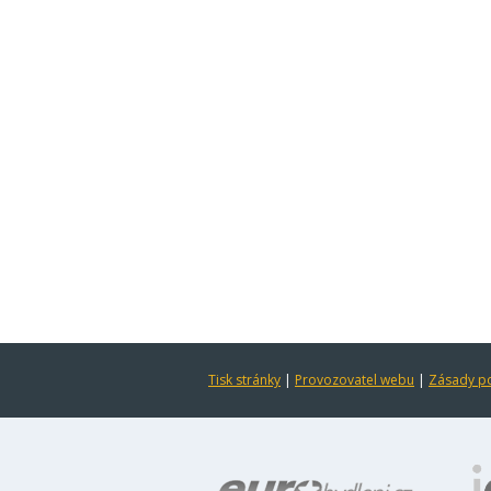
Tisk stránky
|
Provozovatel webu
|
Zásady po