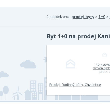
prodej byty
1+0
0 nabídek pro:
>
>
Byt 1+0 na prodej Kan
ROIN stave
obchodní spol
spol. s r. o
Prodej, Rodinný dům, Chvaletice