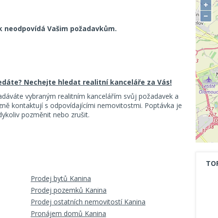
+
−
k neodpovídá Vašim požadavkům.
ledáte? Nechejte hledat realitní kanceláře za Vás!
adáváte vybraným realitním kancelářím svůj požadavek a
ě kontaktují s odpovídajícími nemovitostmi. Poptávka je
koliv pozměnit nebo zrušit.
TO
Prodej bytů Kanina
Prodej pozemků Kanina
Prodej ostatních nemovitostí Kanina
Pronájem domů Kanina