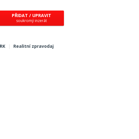
PŘIDAT / UPRAVIT
soukromý inzerát
 RK
|
Realitní zpravodaj