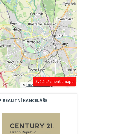
Zvětšit / zmenšit mapu
©
OpenStreetMap
contributors.
P REALITNÍ KANCELÁŘE