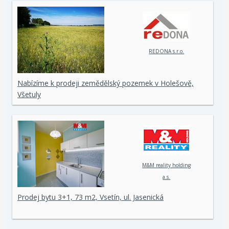
REDONA s.r.o.
Nabízíme k prodeji zemědělský pozemek v Holešově,
Všetuly
M&M reality holding
a.s.
Prodej bytu 3+1, 73 m2, Vsetín, ul. Jasenická