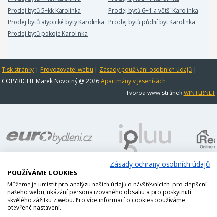
Prodej bytů 5+kk Karolinka
Prodej bytů 6+1 a větší Karolinka
Prodej bytů atypické byty Karolinka
Prodej bytů půdní byt Karolinka
Prodej bytů pokoje Karolinka
Tisk stránky
|
Provozovatel webu
|
Zásady používání osobních údajů
|
COPYRIGHT Marek Novotný @ 2026
Apartmány v Jeseníkách
Tvorba www stránek
WINTERNET
Zásady ochrany osobních údajů
POUŽÍVÁME COOKIES
Můžeme je umístit pro analýzu našich údajů o návštěvnících, pro zlepšení
našeho webu, ukázání personalizovaného obsahu a pro poskytnutí
skvělého zážitku z webu. Pro více informací o cookies používáme
otevřené nastavení.