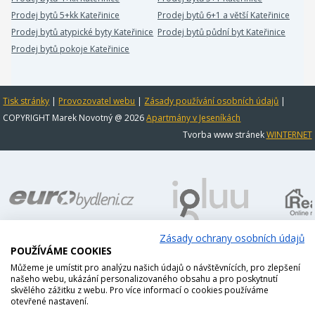
Prodej bytů 5+kk Kateřinice
Prodej bytů 6+1 a větší Kateřinice
Prodej bytů atypické byty Kateřinice
Prodej bytů půdní byt Kateřinice
Prodej bytů pokoje Kateřinice
Tisk stránky
|
Provozovatel webu
|
Zásady používání osobních údajů
|
COPYRIGHT Marek Novotný @ 2026
Apartmány v Jeseníkách
Tvorba www stránek
WINTERNET
Zásady ochrany osobních údajů
POUŽÍVÁME COOKIES
Můžeme je umístit pro analýzu našich údajů o návštěvnících, pro zlepšení
našeho webu, ukázání personalizovaného obsahu a pro poskytnutí
skvělého zážitku z webu. Pro více informací o cookies používáme
otevřené nastavení.