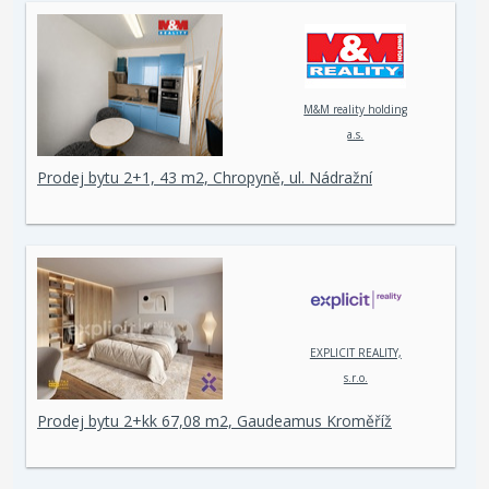
M&M reality holding
a.s.
Prodej bytu 2+1, 43 m2, Chropyně, ul. Nádražní
EXPLICIT REALITY,
s.r.o.
Prodej bytu 2+kk 67,08 m2, Gaudeamus Kroměříž