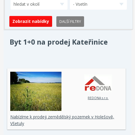
hledat v okolí
- Vsetín
DALŠÍ FILTRY
Byt 1+0 na prodej Kateřinice
REDONA s.r.o.
Nabízíme k prodeji zemědělský pozemek v Holešově,
Všetuly