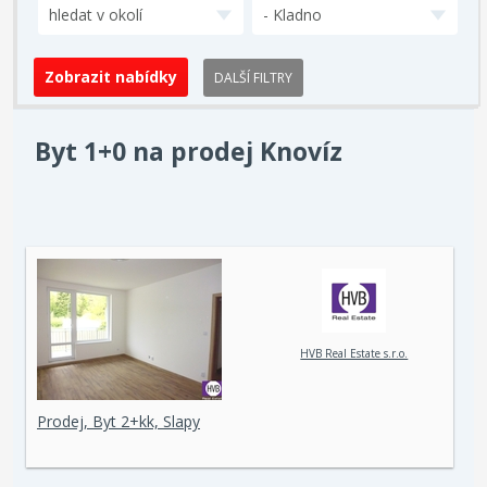
hledat v okolí
- Kladno
DALŠÍ FILTRY
Byt 1+0 na prodej Knovíz
HVB Real Estate s.r.o.
Prodej, Byt 2+kk, Slapy