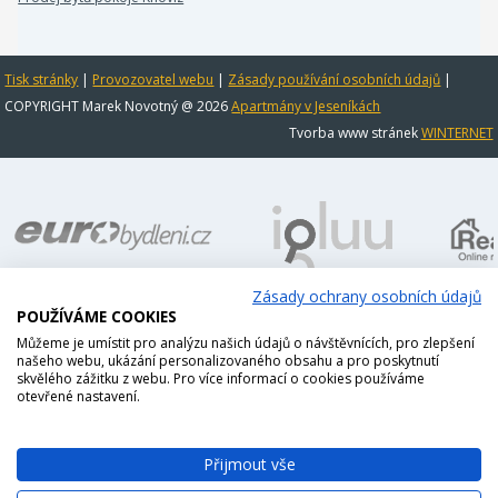
Tisk stránky
|
Provozovatel webu
|
Zásady používání osobních údajů
|
COPYRIGHT Marek Novotný @ 2026
Apartmány v Jeseníkách
Tvorba www stránek
WINTERNET
Zásady ochrany osobních údajů
POUŽÍVÁME COOKIES
Můžeme je umístit pro analýzu našich údajů o návštěvnících, pro zlepšení
našeho webu, ukázání personalizovaného obsahu a pro poskytnutí
skvělého zážitku z webu. Pro více informací o cookies používáme
otevřené nastavení.
Přijmout vše