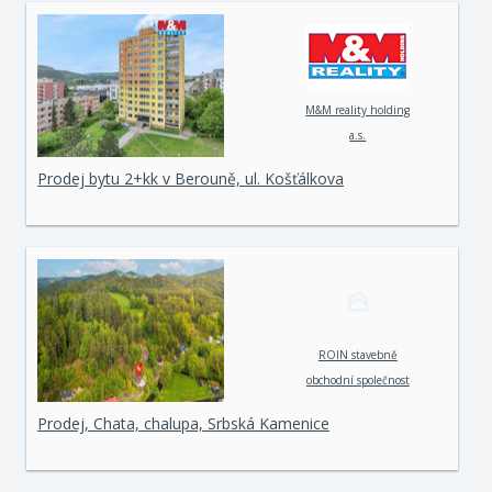
M&M reality holding
a.s.
Prodej bytu 2+kk v Berouně, ul. Košťálkova
ROIN stavebně
obchodní společnost
spol. s r. o.
Prodej, Chata, chalupa, Srbská Kamenice