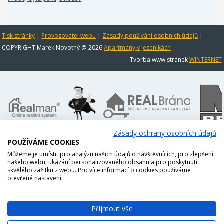
Tisk stránky
|
Provozovatel webu
|
Zásady používání osobních údajů
|
COPYRIGHT Marek Novotný @ 2026
Apartmány v Jeseníkách
Tvorba www stránek
WINTERNET
Zásady ochrany osobních údajů
POUŽÍVÁME COOKIES
Můžeme je umístit pro analýzu našich údajů o návštěvnících, pro zlepšení
našeho webu, ukázání personalizovaného obsahu a pro poskytnutí
skvělého zážitku z webu. Pro více informací o cookies používáme
otevřené nastavení.
Přijmout vše