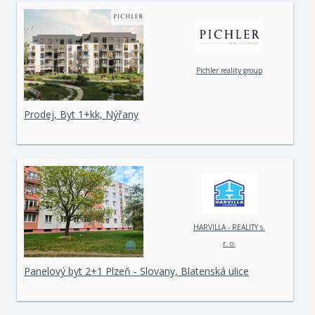
Pichler reality group
Prodej, Byt 1+kk, Nýřany
HARVILLA - REALITY s.
r. o.
Panelový byt 2+1 Plzeň - Slovany, Blatenská ulice