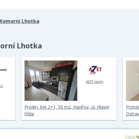
Komorní Lhotka
morní Lhotka
AZET reality
nt
Prodej, byt 2+1, 50 m2, Havířov, ul. Hlavní
Pronáj
třída
Ostrav