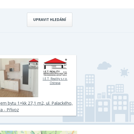
UPRAVIT HLEDÁNÍ
I.E.T. Reality s.r.o.
Ostrava
em bytu 1+kk 27,1 m2, ul. Palackého,
a - Přívoz