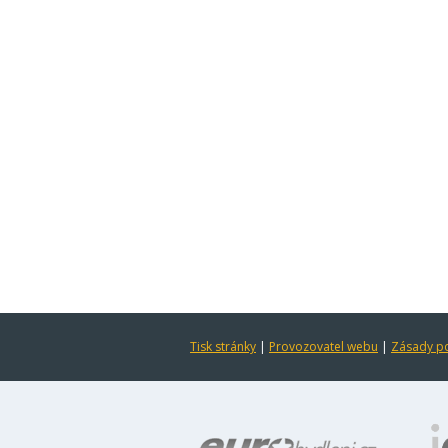
Tisk stránky
|
Provozovatel webu
|
Zásady po