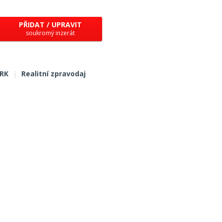
PŘIDAT / UPRAVIT
soukromý inzerát
 RK
|
Realitní zpravodaj