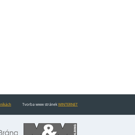
eníkách
Tvorba www stránek
WINTERNET