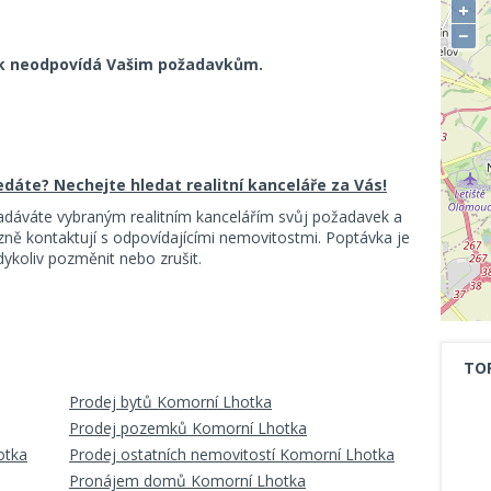
+
−
k neodpovídá Vašim požadavkům.
ledáte? Nechejte hledat realitní kanceláře za Vás!
adáváte vybraným realitním kancelářím svůj požadavek a
ě kontaktují s odpovídajícími nemovitostmi. Poptávka je
koliv pozměnit nebo zrušit.
TO
Prodej bytů Komorní Lhotka
Prodej pozemků Komorní Lhotka
otka
Prodej ostatních nemovitostí Komorní Lhotka
Pronájem domů Komorní Lhotka