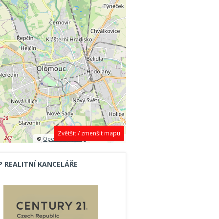
Zvětšit / zmenšit mapu
©
OpenStreetMap
contributors.
P REALITNÍ KANCELÁŘE