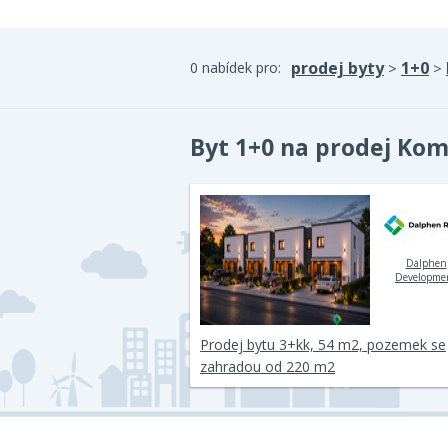
prodej byty
1+0
0 nabídek pro:
>
>
Byt 1+0 na prodej Ko
Dalphen
Developme
Prodej bytu 3+kk, 54 m2, pozemek se
zahradou od 220 m2