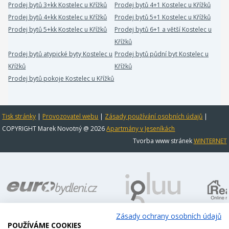
Prodej bytů 3+kk Kostelec u Křížků
Prodej bytů 4+1 Kostelec u Křížků
Prodej bytů 4+kk Kostelec u Křížků
Prodej bytů 5+1 Kostelec u Křížků
Prodej bytů 5+kk Kostelec u Křížků
Prodej bytů 6+1 a větší Kostelec u
Křížků
Prodej bytů atypické byty Kostelec u
Prodej bytů půdní byt Kostelec u
Křížků
Křížků
Prodej bytů pokoje Kostelec u Křížků
Tisk stránky
|
Provozovatel webu
|
Zásady používání osobních údajů
|
COPYRIGHT Marek Novotný @ 2026
Apartmány v Jeseníkách
Tvorba www stránek
WINTERNET
Zásady ochrany osobních údajů
POUŽÍVÁME COOKIES