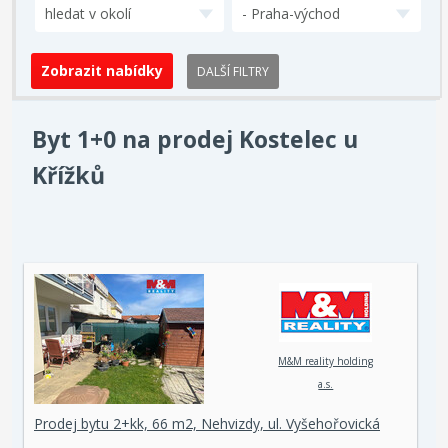
hledat v okolí
- Praha-východ
DALŠÍ FILTRY
Byt 1+0 na prodej Kostelec u
Křížků
M&M reality holding
a.s.
Prodej bytu 2+kk, 66 m2, Nehvizdy, ul. Vyšehořovická