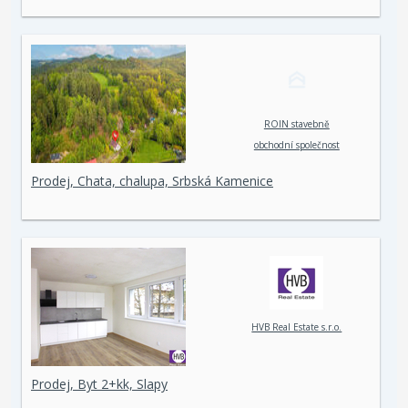
ROIN stavebně
obchodní společnost
spol. s r. o.
Prodej, Chata, chalupa, Srbská Kamenice
HVB Real Estate s.r.o.
Prodej, Byt 2+kk, Slapy