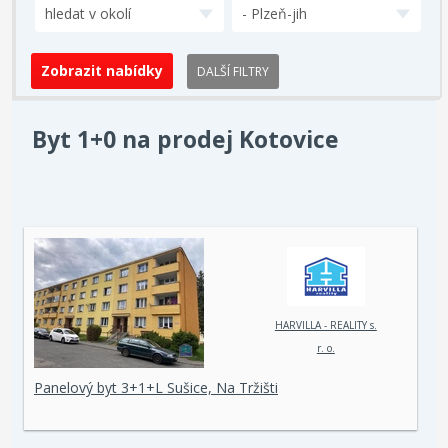
hledat v okolí
- Plzeň-jih
DALŠÍ FILTRY
Byt 1+0 na prodej Kotovice
HARVILLA - REALITY s.
r. o.
Panelový byt 3+1+L Sušice, Na Tržišti