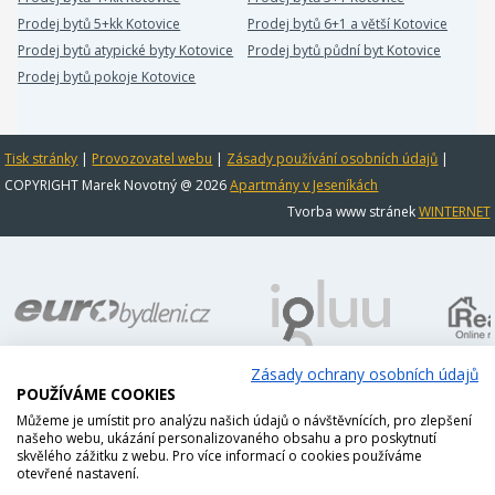
Prodej bytů 5+kk Kotovice
Prodej bytů 6+1 a větší Kotovice
Prodej bytů atypické byty Kotovice
Prodej bytů půdní byt Kotovice
Prodej bytů pokoje Kotovice
Tisk stránky
|
Provozovatel webu
|
Zásady používání osobních údajů
|
COPYRIGHT Marek Novotný @ 2026
Apartmány v Jeseníkách
Tvorba www stránek
WINTERNET
Zásady ochrany osobních údajů
POUŽÍVÁME COOKIES
Můžeme je umístit pro analýzu našich údajů o návštěvnících, pro zlepšení
našeho webu, ukázání personalizovaného obsahu a pro poskytnutí
skvělého zážitku z webu. Pro více informací o cookies používáme
otevřené nastavení.