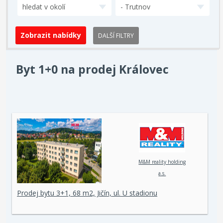
hledat v okolí
- Trutnov
DALŠÍ FILTRY
Byt 1+0 na prodej Královec
M&M reality holding
a.s.
Prodej bytu 3+1, 68 m2, Jičín, ul. U stadionu