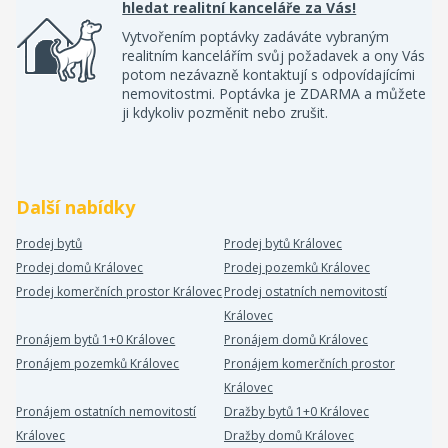
hledat realitní kanceláře za Vás!
Vytvořením poptávky zadáváte vybraným
realitním kancelářím svůj požadavek a ony Vás
potom nezávazně kontaktují s odpovídajícími
nemovitostmi. Poptávka je ZDARMA a můžete
ji kdykoliv pozměnit nebo zrušit.
Další nabídky
Prodej bytů
Prodej bytů Královec
Prodej domů Královec
Prodej pozemků Královec
Prodej komerčních prostor Královec
Prodej ostatních nemovitostí
Královec
Pronájem bytů 1+0 Královec
Pronájem domů Královec
Pronájem pozemků Královec
Pronájem komerčních prostor
Královec
Pronájem ostatních nemovitostí
Dražby bytů 1+0 Královec
Královec
Dražby domů Královec