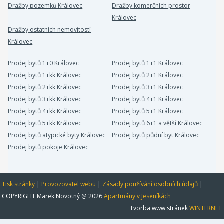
Dražby pozemků Královec
Dražby komerčních prostor
Královec
Dražby ostatních nemovitostí
Královec
Prodej bytů 1+0 Královec
Prodej bytů 1+1 Královec
Prodej bytů 1+kk Královec
Prodej bytů 2+1 Královec
Prodej bytů 2+kk Královec
Prodej bytů 3+1 Královec
Prodej bytů 3+kk Královec
Prodej bytů 4+1 Královec
Prodej bytů 4+kk Královec
Prodej bytů 5+1 Královec
Prodej bytů 5+kk Královec
Prodej bytů 6+1 a větší Královec
Prodej bytů atypické byty Královec
Prodej bytů půdní byt Královec
Prodej bytů pokoje Královec
Tisk stránky
|
Provozovatel webu
|
Zásady používání osobních údajů
|
COPYRIGHT Marek Novotný @ 2026
Apartmány v Jeseníkách
Tvorba www stránek
WINTERNET