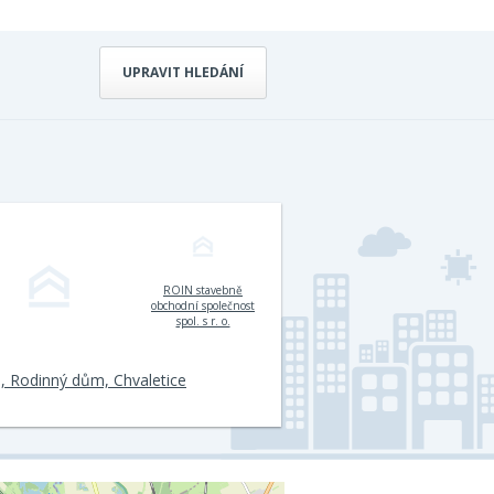
UPRAVIT HLEDÁNÍ
ROIN stavebně
obchodní společnost
spol. s r. o.
, Rodinný dům, Chvaletice