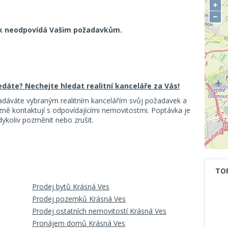
+
−
k neodpovídá Vašim požadavkům.
ledáte? Nechejte hledat realitní kanceláře za Vás!
adáváte vybraným realitním kancelářím svůj požadavek a
ě kontaktují s odpovídajícími nemovitostmi. Poptávka je
koliv pozměnit nebo zrušit.
TO
Prodej bytů Krásná Ves
Prodej pozemků Krásná Ves
Prodej ostatních nemovitostí Krásná Ves
Pronájem domů Krásná Ves