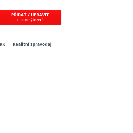
PŘIDAT / UPRAVIT
soukromý inzerát
 RK
|
Realitní zpravodaj