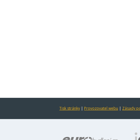
Tisk stránky
|
Provozovatel webu
|
Zásady po