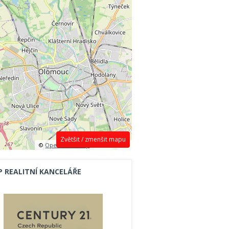
Zvětšit / zmenšit mapu
©
OpenStreetMap
contributors.
P REALITNÍ KANCELÁŘE