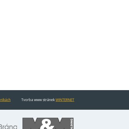
eníkách
Tvorba www stránek
WINTERNET