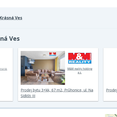
Krásná Ves
sná Ves
 s.r.o.
M&M reality holding
a.s.
Prodej bytu 3+kk, 67 m2, Průhonice, ul. Na
Prodej
Sídlišti III