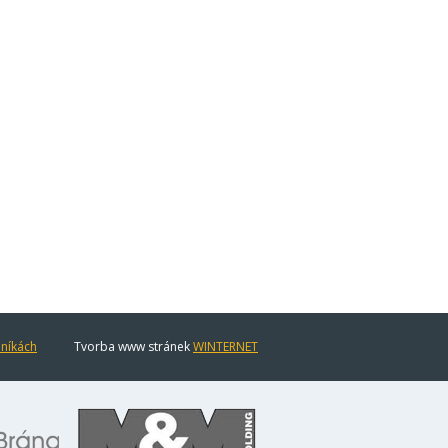
eníkách
Tvorba www stránek
WINTERNET