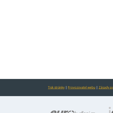
Tisk stránky
|
Provozovatel webu
|
Zásady po