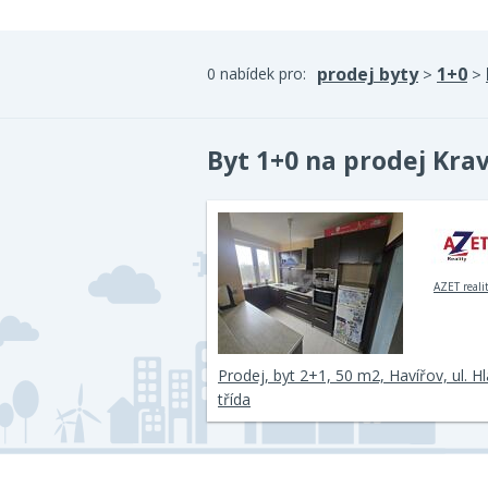
prodej byty
1+0
0 nabídek pro:
>
>
Byt 1+0 na prodej Kra
AZET reali
Prodej, byt 2+1, 50 m2, Havířov, ul. Hl
třída