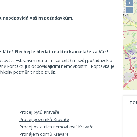
+
−
k neodpovídá Vašim požadavkům.
ledáte? Nechejte hledat realitní kanceláře za Vás!
adáváte vybraným realitním kancelářím svůj požadavek a
ě kontaktují s odpovídajícími nemovitostmi. Poptávka je
koliv pozměnit nebo zrušit.
TO
Prodej bytů Kravaře
Prodej pozemků Kravaře
Prodej ostatních nemovitostí Kravaře
Pronájem domů Kravaře