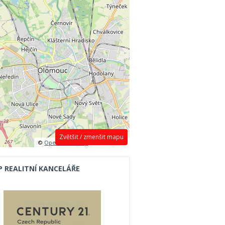
Zvětšit / zmenšit mapu
©
OpenStreetMap
contributors.
P REALITNÍ KANCELÁŘE