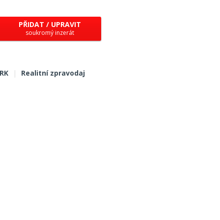
PŘIDAT / UPRAVIT
soukromý inzerát
 RK
|
Realitní zpravodaj