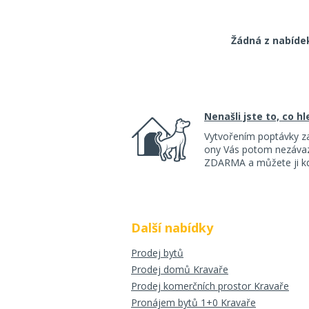
Žádná z nabíde
Nenašli jste to, co h
Vytvořením poptávky z
ony Vás potom nezávazn
ZDARMA a můžete ji kdy
Další nabídky
Prodej bytů
Prodej domů Kravaře
Prodej komerčních prostor Kravaře
Pronájem bytů 1+0 Kravaře