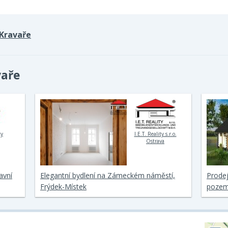
Kravaře
vaře
ty
I.E.T. Reality s.r.o.
Ostrava
avní
Elegantní bydlení na Zámeckém náměstí,
Prode
Frýdek-Místek
pozem