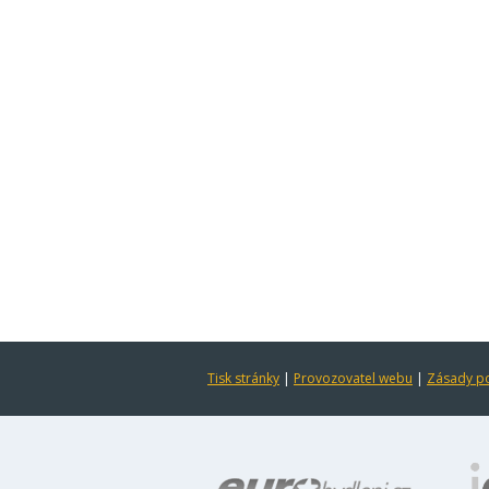
Tisk stránky
|
Provozovatel webu
|
Zásady po