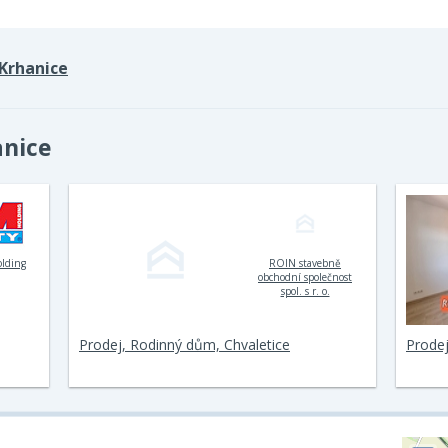
Krhanice
anice
olding
ROIN stavebně
obchodní společnost
spol. s r. o.
Prodej, Rodinný dům, Chvaletice
Prodej