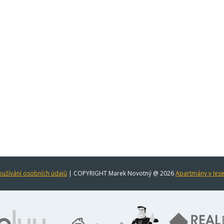
užívání osobních údajů
| COPYRIGHT Marek Novotný @ 2026
Apartmány v Jes