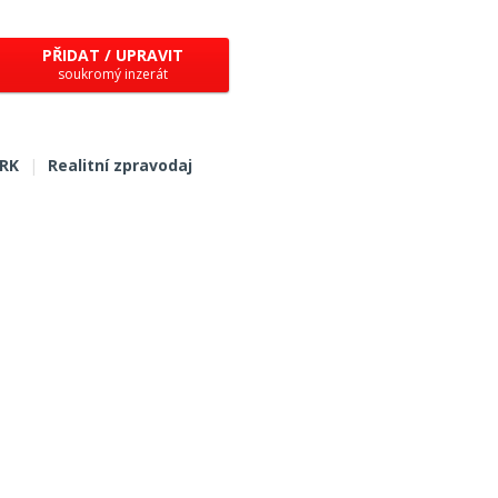
PŘIDAT / UPRAVIT
soukromý inzerát
 RK
|
Realitní zpravodaj