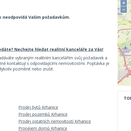
+
−
k neodpovídá Vašim požadavkům.
ledáte? Nechejte hledat realitní kanceláře za Vás!
adáváte vybraným realitním kancelářím svůj požadavek a
ě kontaktují s odpovídajícími nemovitostmi. Poptávka je
koliv pozměnit nebo zrušit.
TO
Prodej bytů Krhanice
Prodej pozemků Krhanice
Prodej ostatních nemovitostí Krhanice
Pronájem domů Krhanice