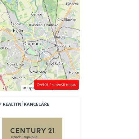
Zvětšit / zmenšit mapu
©
OpenStreetMap
contributors.
P REALITNÍ KANCELÁŘE