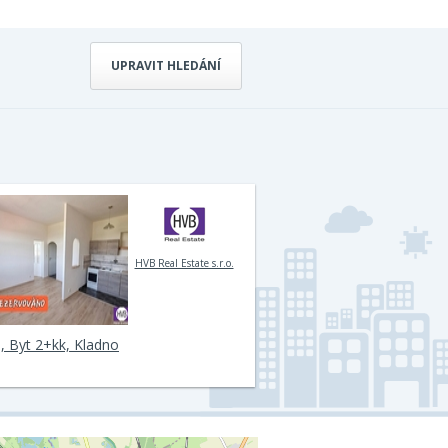
UPRAVIT HLEDÁNÍ
HVB Real Estate s.r.o.
, Byt 2+kk, Kladno