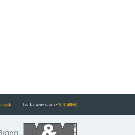
eníkách
Tvorba www stránek
WINTERNET