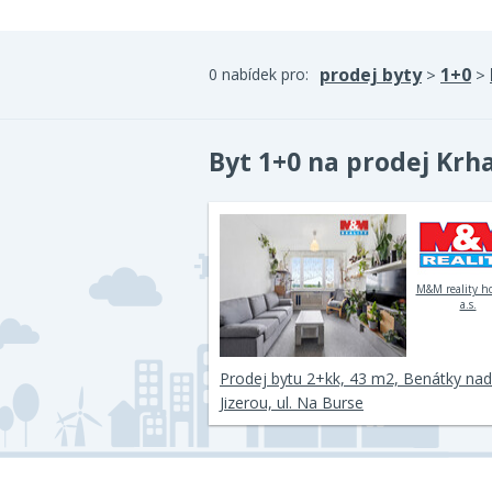
prodej byty
1+0
0 nabídek pro:
>
>
Byt 1+0 na prodej Krh
M&M reality h
a.s.
Prodej bytu 2+kk, 43 m2, Benátky nad
Jizerou, ul. Na Burse