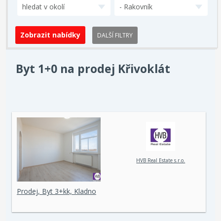
hledat v okolí
- Rakovník
DALŠÍ FILTRY
Byt 1+0 na prodej Křivoklát
HVB Real Estate s.r.o.
Prodej, Byt 3+kk, Kladno