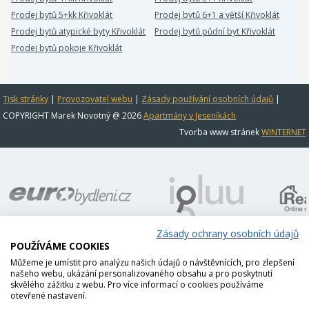
Prodej bytů 5+kk Křivoklát
Prodej bytů 6+1 a větší Křivoklát
Prodej bytů atypické byty Křivoklát
Prodej bytů půdní byt Křivoklát
Prodej bytů pokoje Křivoklát
Tisk stránky
|
Provozovatel webu
|
Zásady používání osobních údajů
|
COPYRIGHT Marek Novotný @ 2026
Apartmány v Jeseníkách
Tvorba www stránek
WINTERNET
Zásady ochrany osobních údajů
POUŽÍVÁME COOKIES
Můžeme je umístit pro analýzu našich údajů o návštěvnících, pro zlepšení
našeho webu, ukázání personalizovaného obsahu a pro poskytnutí
skvělého zážitku z webu. Pro více informací o cookies používáme
otevřené nastavení.