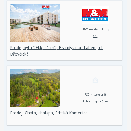
M&M reality holding
a.s.
Prodej bytu 2+kk, 51 m2, Brandýs nad Labem, ul.
Dřevčická
ROIN stavebně
obchodní společnost
spol. s r. o.
Prodej, Chata, chalupa, Srbská Kamenice