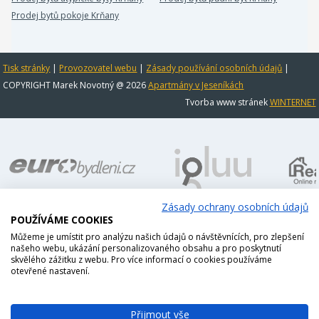
Prodej bytů pokoje Krňany
Tisk stránky
|
Provozovatel webu
|
Zásady používání osobních údajů
|
COPYRIGHT Marek Novotný @ 2026
Apartmány v Jeseníkách
Tvorba www stránek
WINTERNET
Zásady ochrany osobních údajů
POUŽÍVÁME COOKIES
Můžeme je umístit pro analýzu našich údajů o návštěvnících, pro zlepšení
našeho webu, ukázání personalizovaného obsahu a pro poskytnutí
skvělého zážitku z webu. Pro více informací o cookies používáme
otevřené nastavení.
Přijmout vše