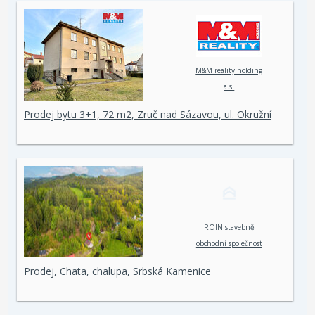
M&M reality holding
a.s.
Prodej bytu 3+1, 72 m2, Zruč nad Sázavou, ul. Okružní
ROIN stavebně
obchodní společnost
spol. s r. o.
Prodej, Chata, chalupa, Srbská Kamenice