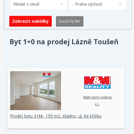
hledat v okolí
- Praha-východ
DALŠÍ FILTRY
Byt 1+0 na prodej Lázně Toušeň
M&M reality holding
a.s.
Prodej bytu 3+kk, 159 m2, Kladno, ul. Ke křížku