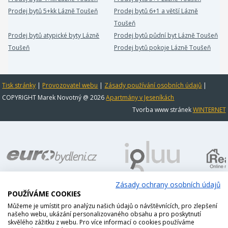
Prodej bytů 5+kk Lázně Toušeň
Prodej bytů 6+1 a větší Lázně
Toušeň
Prodej bytů atypické byty Lázně
Prodej bytů půdní byt Lázně Toušeň
Toušeň
Prodej bytů pokoje Lázně Toušeň
Tisk stránky
|
Provozovatel webu
|
Zásady používání osobních údajů
|
COPYRIGHT Marek Novotný @ 2026
Apartmány v Jeseníkách
Tvorba www stránek
WINTERNET
Zásady ochrany osobních údajů
POUŽÍVÁME COOKIES
Můžeme je umístit pro analýzu našich údajů o návštěvnících, pro zlepšení
našeho webu, ukázání personalizovaného obsahu a pro poskytnutí
skvělého zážitku z webu. Pro více informací o cookies používáme