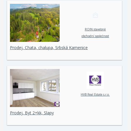
ROIN stavebně
obchodní společnost
spol. s r. o.
Prodej, Chata, chalupa, Srbská Kamenice
HVB Real Estate s.r.o.
Prodej, Byt 2+kk, Slapy