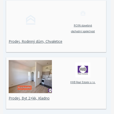
ROIN stavebně
obchodní společnost
spol. s r. o.
Prodej, Rodinný dům, Chvaletice
HVB Real Estate s.r.o.
Prodej, Byt 2+kk, Kladno