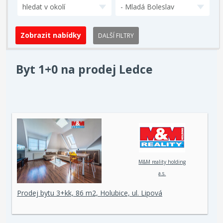
hledat v okolí
- Mladá Boleslav
DALŠÍ FILTRY
Byt 1+0 na prodej Ledce
M&M reality holding
a.s.
Prodej bytu 3+kk, 86 m2, Holubice, ul. Lipová