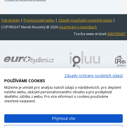
Tisk stránky
|
Provozovatel webu
|
Zásady používání osobních údajů
|
COPYRIGHT Marek Novotný @ 2026
Apartmány v Jeseníkách
Tvorba www stránek
WINTERNET
Zásady ochrany osobních údajů
POUŽÍVÁME COOKIES
Můžeme je umístit pro analýzu našich údajů o návštěvnících, pro zlepšení
našeho webu, ukázání personalizovaného obsahu a pro poskytnutí
skvělého zážitku z webu. Pro více informací o cookies používáme
otevřené nastavení.
Přijmout vše